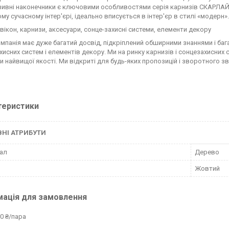
ивні наконечники є ключовими особливостями серія карнизів СКАРЛАЙН
му сучасному інтер'єрі, ідеально вписується в інтер'єр в стилі «модерн».
вікон, карнизи, аксесуари, сонце-захисні системи, елементи декору
мпанія має дуже багатий досвід, підкріплений обширними знаннями і бага
хисних систем і елементів декору. Ми на ринку карнизів і сонцезахисних 
 найвищої якості. Ми відкриті для будь-яких пропозицій і зворотного зв
теристики
НІ АТРИБУТИ
ал
Дерево
Жовтий
мація для замовлення
0 ₴/пара