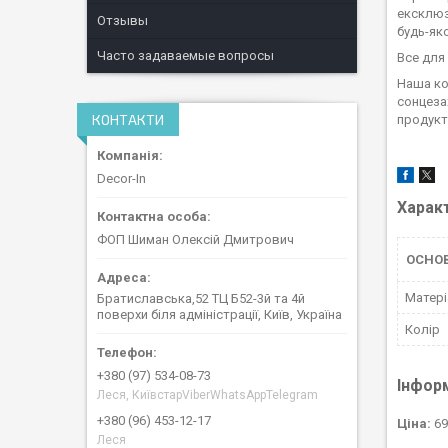
ексклюз
Отзывы
будь-яко
Часто задаваемые вопросы
Все для 
Наша ко
сонцеза
КОНТАКТИ
продукти
Decor-In
Харак
ФОП Шиман Олексій Дмитрович
ОСНОВ
Матері
Братиславська,52 ТЦ Б52-3й та 4й
поверхи біля адміністрації, Київ, Україна
Колір
+380 (97) 534-08-73
Інфор
Леся, КиївстарViberWhatsAppTelegram
+380 (96) 453-12-17
Ціна:
69
Леся