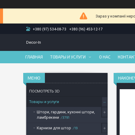
Зараз у компанії нер
+380 (97) 534-08-73
+380 (96) 453-12-17
Decor-In
ГЛАВНАЯ
ТОВАРЫ И УСЛУГИ
О НАС
КОНТАК
НАКОНЕ
ПОСМОТРЕТЬ 3D
Товары и услуги
Штори, гардини, кухонні штори,
ламбрекени
3791
Карнизи для штор
19