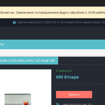
обочий час. Замовлення та повідомлення будуть оброблені з 10:00 найбл
Братиславська,52 ТЦ Б52-3й та 4й поверхи біля адміністрації, Ки
ТЫ
ЧНИК СКАРЛАЙН, КРИСТАЛ ЖОВТИЙ
В наявності
690 ₴/пара
Купити
+380 (97) 534-08-73