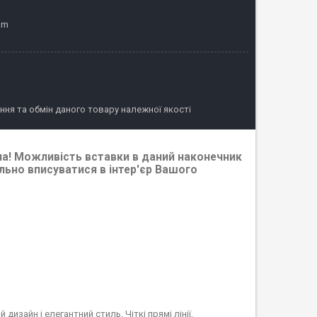
am
ня та обмін даного товару належної якості
кна! Можливість вставки в даний наконечник
ально вписуватися в інтер'єр Вашого
изайн і елегантний стиль. Чіткі прямі лінії,