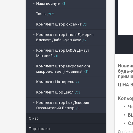
Наші послуги
3
Тюль
975
Комплект штор оксамит
3
Комплект штор і тюлі Декорин
Блекаут Дабл Фулл Хаус
5
Комплект штор Di&Di Дімаут
Матовий
11
Новинк
Комплект штор мікровелюр(
будь-я
микровельвет) Новинка!
31
примі
Комплект Натюрель
7
ЦІНА 
Комплект шор Дабл
77
Кольо
Комплект штор Lux Декорин
Ч
Оксамитовий-Велюр
3
Бі
О нас
С
Портфолио
Серія ка