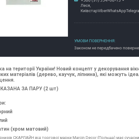
Леся,
КиївстарViberWhatsAppTelegr
Законом не передбачено повернен
а на території України! Новий концепт у декорування ві
ких матеріалів (дерево, каучук, ліпнина)
, які можуть іде
щення.
ВКАЗАНА ЗА ПАРУ (2 шт)
ри:
орний
лий
атин (хром матовий)
рнизів СКАРЛАЙН від торгової марки Marcin Decor (Польща) має сучасний д