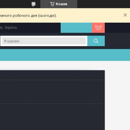
Кошик
ижчого робочого дня (сьогодні).
їв, Україна