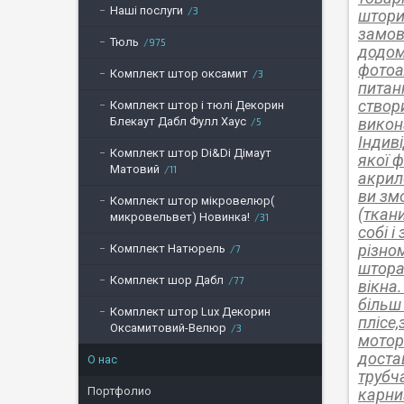
Наші послуги
3
штори
замов
Тюль
975
додом
фотоа
Комплект штор оксамит
3
питан
створ
Комплект штор і тюлі Декорин
Блекаут Дабл Фулл Хаус
викон
5
Індив
Комплект штор Di&Di Дімаут
якої 
Матовий
11
акрило
ви зм
Комплект штор мікровелюр(
(ткан
микровельвет) Новинка!
31
собі 
різно
Комплект Натюрель
7
штора
Комплект шор Дабл
77
вікна
більш 
Комплект штор Lux Декорин
плісе,
Оксамитовий-Велюр
3
мотор
достав
О нас
трубча
Портфолио
карни