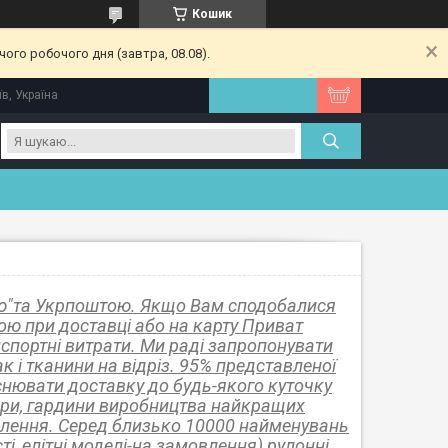
Кошик
ого робочого дня (завтра, 08.08).
їв, Україна
ю"та Укрпоштою. Якщо Вам сподобалися
ою при доставці або на карту Приват
анспортні витрати. Ми раді запропонувати
к і тканини на відріз. 95% представленої
йснювати доставку до будь-якого куточку
тори, гардини виробництва найкращих
овлення. Серед близько 10000 найменувань
і, елітні моделі-на замовлення) рулонні