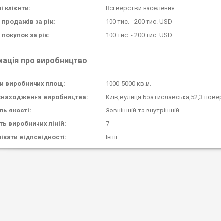
і клієнти:
Всі верстви населення
 продажів за рік:
100 тис. - 200 тис. USD
 покупок за рік:
100 тис. - 200 тис. USD
мація про виробництво
и виробничих площ:
1000-5000 кв.м.
знаходження виробництва:
Київ,вулиця Братиславська,52,3 пове
ль якості:
Зовнішній та внутрішній
сть виробничих ліній:
7
ікати відповідності:
Інші