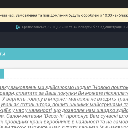
очий час. Замовлення та повідомлення будуть оброблені з 10:00 найближч
Братиславська,52 ТЦ Б52-3й та 4й поверхи біля адміністрації, Ки
ТЫ
авку замовлень ми здійснюємо щодня "Новою пошто
товари, сплатити за Ваші покупки Ви можете післяплат
 У вартість товару в інтернет-магазині не входять тр
 увазі як готові штори, пошиті нашими майстринями, та
кції є у нас у наявності, що дозволяє нам швидко зді
ни. Салон-магазин "Decor-In" пропонує Вам сучасні ш
к провідних країн-виробників в наявності та на зам
в ви також зможете у нас купити карнизи (є в наявност