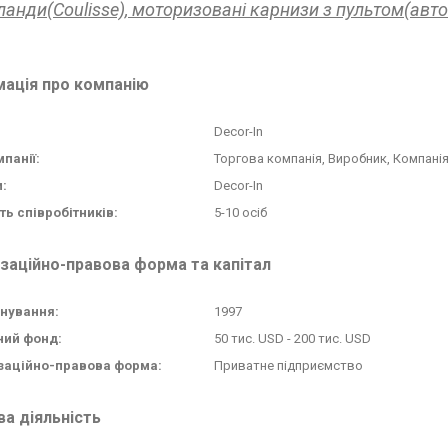
ланди(Coulisse), моторизовані карнизи з пультом(авт
мація про компанію
Decor-In
мпанії:
Торгова компанія, Виробник, Компанія
:
Decor-In
ть співробітників:
5-10 осіб
заційно-правова форма та капітал
снування:
1997
ний фонд:
50 тис. USD - 200 тис. USD
заційно-правова форма:
Приватне підприємство
а діяльність