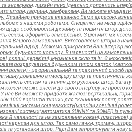
 та аксесуари, дизайн яких ідеально доповнить інтер
ити штори, гардини, ламбрекени, Ви можете відвідат
у. Дизайнер приїде за вказаною Вами адресою, взявш
льбоми з нашими роботами. Спеціаліст на місці здійсни
ня щодо особливостей дизайну та пошиття штор, допом
ить ескізи, оформить замовлення. З цієї миті ми несем
ання Вашого замовлення. Виготовляємо штори з намис
ідуальний підхід. Можемо прикрасити Ваш інтер'єр е
форми, будь-якого кольору. В наявності і на замовлен
ві, скляні, дерев'яні, муранське скло та ін. Є можли
ожете розрахуватися будь-яким типом карток (картко
инні ролети) - це оригінальний та практичний спосіб п
і затишну домашню атмосферу штор та практичність жа
манітність систем та тканин для рулонних штор, багат
м кожен зможе внести до свого інтер'єру не просто ко
. У нас Ви зможете придбати жалюзі вертикальні, гориз
ніж 1000 варіантів тканин для тканинних ролет, ролети
зовнішні системи сонцезахисту(маркізи,зовнішні ролети
изовані системи(автоматика SUNNY та SOMFI) із пульт
ка В наявності та на замовлення ковані, пластикові, ал
сті карнизи для штор. Так само гачки, тримачі, шторо
зів та установки штор. Раді Вам запропонувати нову е