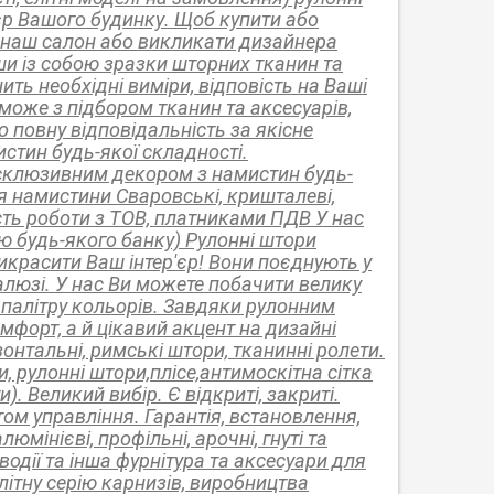
'єр Вашого будинку. Щоб купити або
и наш салон або викликати дизайнера
и із собою зразки шторних тканин та
ть необхідні виміри, відповість на Ваші
оже з підбором тканин та аксесуарів,
о повну відповідальність за якісне
тин будь-якої складності.
ксклюзивним декором з намистин будь-
ня намистини Сваровські, кришталеві,
вість роботи з ТОВ, платниками ПДВ У нас
ю будь-якого банку) Рулонні штори
рикрасити Ваш інтер'єр! Вони поєднують у
люзі. У нас Ви можете побачити велику
у палітру кольорів. Завдяки рулонним
мфорт, а й цікавий акцент на дизайні
онтальні, римські штори, тканинні ролети.
, рулонні штори,плісе,антимоскітна сітка
). Великий вибір. Є відкриті, закриті.
ом управління. Гарантія, встановлення,
юмінієві, профільні, арочні, гнуті та
водії та інша фурнітура та аксесуари для
літну серію карнизів, виробництва