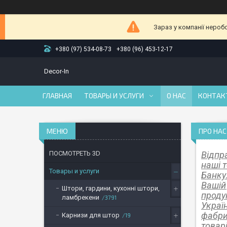
Зараз у компанії нероб
+380 (97) 534-08-73
+380 (96) 453-12-17
Decor-In
ГЛАВНАЯ
ТОВАРЫ И УСЛУГИ
О НАС
КОНТАК
ПРО НАС
ПОСМОТРЕТЬ 3D
Відпр
наші 
Товары и услуги
Банку.
Вашій
Штори, гардини, кухонні штори,
проду
ламбрекени
3791
Украї
фабри
Карнизи для штор
19
товарі