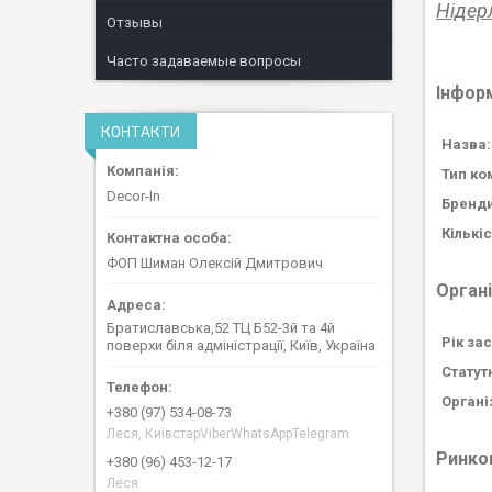
Нідер
Отзывы
Часто задаваемые вопросы
Інфор
КОНТАКТИ
Назва:
Тип ко
Decor-In
Бренди
Кількіс
ФОП Шиман Олексій Дмитрович
Органі
Братиславська,52 ТЦ Б52-3й та 4й
Рік за
поверхи біля адміністрації, Київ, Україна
Статут
Органі
+380 (97) 534-08-73
Леся, КиївстарViberWhatsAppTelegram
Ринков
+380 (96) 453-12-17
Леся