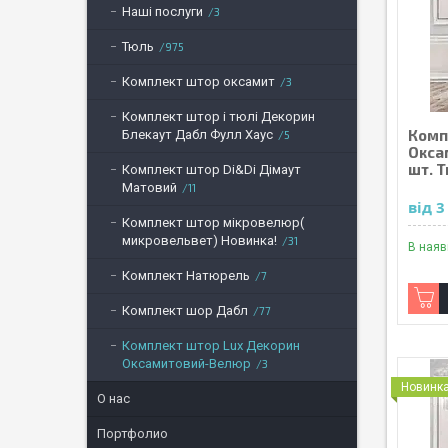
Наші послуги
3
Тюль
975
Комплект штор оксамит
3
Комплект штор і тюлі Декорин
Комп
Блекаут Дабл Фулл Хаус
5
Окса
шт. Т
Комплект штор Di&Di Дімаут
Матовий
11
від 
Комплект штор мікровелюр(
микровельвет) Новинка!
31
В наяв
Комплект Натюрель
7
Комплект шор Дабл
77
Комплект штор Lux Декорин
Оксамитовий-Велюр
3
Новинк
О нас
Портфолио