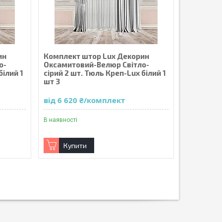
ин
Комплект штор Lux Декорин
о-
Оксамитовий-Велюр Світло-
білий 1
сірий 2 шт. Тюль Креп-Lux білий 1
шт 3
від 6 620 ₴/комплект
В наявності
Купити