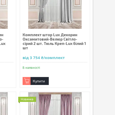
ин
Комплект штор Lux Декорин
о-
Оксамитовий-Велюр Світло-
Lux
сірий 2 шт. Тюль Креп-Lux білий 1
шт
від 3 754 ₴/комплект
В наявності
Купити
Новинка