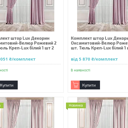
лект штор Lux Декорин
Комплект штор Lux Декор
митовий-Велюр Рожевий 2
Оксамитовий-Велюр Роже
юль Креп-Lux білий 1 шт 2
шт. Тюль Креп-Lux білий 1 
5 051 ₴/комплект
від 5 870 ₴/комплект
ності
В наявності
Купити
Купити
а
Новинка