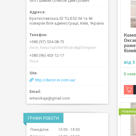
ФОП Шиман Олексій Дмитрович
Братиславська,52 ТЦ Б52-3й та 4й
поверхи біля адміністрації, Київ, Україна
Комп
Окса
+380 (97) 534-08-73
роже
Леся, КиївстарViberWhatsAppTelegram
білий
+380 (96) 453-12-17
від 
Леся
В наяв
http://decor-in.com.ua/
witwickaja@gmail.com
Новинк
ГРАФІК РОБОТИ
Понеділок
10:00
18:00