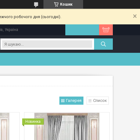
Кошик
ижчого робочого дня (сьогодні).
їв, Україна
Галерея
Список
Новинка