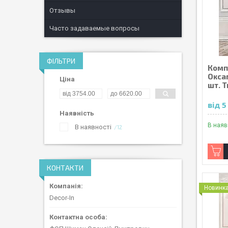
Отзывы
Часто задаваемые вопросы
ФІЛЬТРИ
Комп
Окса
Ціна
шт. Т
від 
Наявність
В наяв
В наявності
12
КОНТАКТИ
Новинк
Decor-In