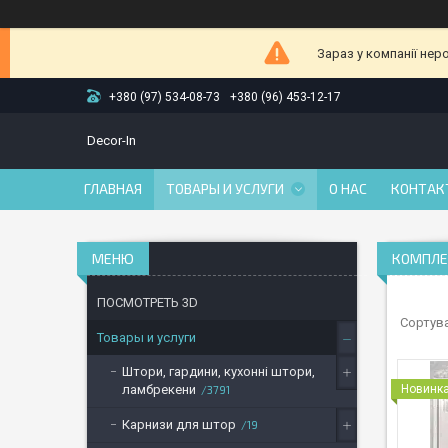
Зараз у компанії нер
+380 (97) 534-08-73
+380 (96) 453-12-17
Decor-In
ГЛАВНАЯ
ТОВАРЫ И УСЛУГИ
О НАС
КОНТАК
КОМПЛЕ
ПОСМОТРЕТЬ 3D
Товары и услуги
Штори, гардини, кухонні штори,
ламбрекени
Новинк
3791
Карнизи для штор
19