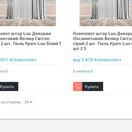
лект штор Lux Декорин
Комплект штор Lux Декор
митовий-Велюр Світло-
Оксамитовий-Велюр Світл
 2 шт. Тюль Креп-Lux білий 1
сірий 2 шт. Тюль Креп-Lux 
шт 2.5
5 051 ₴/комплект
від 5 870 ₴/комплект
ності
В наявності
Купити
Купити