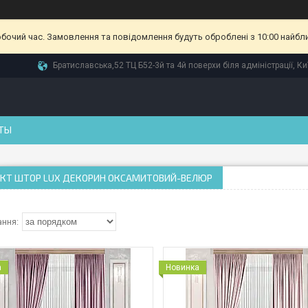
обочий час. Замовлення та повідомлення будуть оброблені з 10:00 найбл
Братиславська,52 ТЦ Б52-3й та 4й поверхи біля адміністрації, Ки
ТЫ
КТ ШТОР LUX ДЕКОРИН ОКСАМИТОВИЙ-ВЕЛЮР
а
Новинка