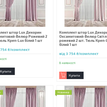
лект штор Lux Декорин
Комплект штор Lux Декор
митовий-Велюр Рожевий 2
Оксамитовий-Велюр Світл
юль Креп-Lux білий 1 шт
рожевий 2 шт. Тюль Креп-
білий 1 шт
3 754 ₴/комплект
від 3 754 ₴/комплект
ності
В наявності
Купити
Купити
а
Новинка