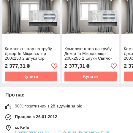
Комплект штор на трубу
Комплект штор на трубу
Комп
Декор-Ін Мікровелюр
Декор-Ін Мікровелюр
Деко
200x250 2 штуки Сірі
200x255 2 штуки Світло-
200x
сірі
сірі
2 377,31
2 377,31
2 3
₴
₴
Купити
Купити
Про нас
96% позитивних з 28 відгуків за рік
Працює з 26.01.2012
м. Київ
Братиславська,52 ТЦ Б52-3й та 4й поверхи біля