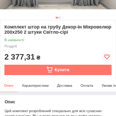
Комплект штор на трубу Декор-Ін Мікровелюр
200x250 2 штуки Світло-сірі
В наявності
Роздріб
2 377,31
₴
Купити
Опис
Характеристики
Доставка
Оплата
Умови п
Опис
Цей комплект розроблений спеціально для всіх сучасних
стилів інтер'єру. Він чудово впишеться як у лофт, модерн,