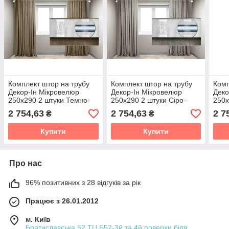
Комплект штор на трубу
Комплект штор на трубу
Комп
Декор-Ін Мікровелюр
Декор-Ін Мікровелюр
Деко
250x290 2 штуки Темно-
250x290 2 штуки Сіро-
250x
бежеві
бежеві
2 754,63
2 754,63
2 7
₴
₴
Купити
Купити
Про нас
96% позитивних з 28 відгуків за рік
Працює з 26.01.2012
м. Київ
Братиславська,52 ТЦ Б52-3й та 4й поверхи біля