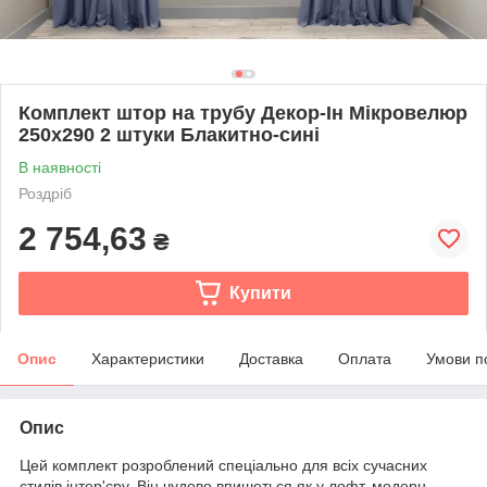
Комплект штор на трубу Декор-Ін Мікровелюр
250x290 2 штуки Блакитно-сині
В наявності
Роздріб
2 754,63
₴
Купити
Опис
Характеристики
Доставка
Оплата
Умови п
Опис
Цей комплект розроблений спеціально для всіх сучасних
стилів інтер'єру. Він чудово впишеться як у лофт, модерн,