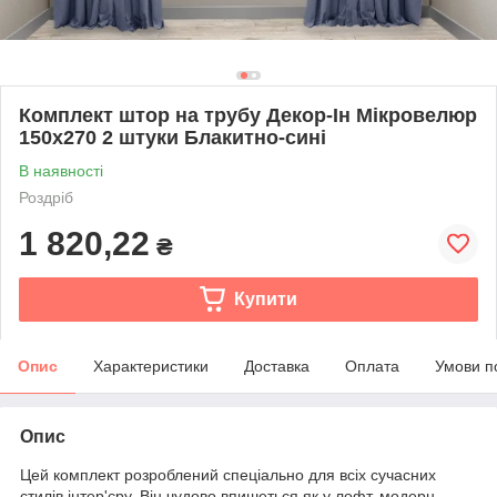
Комплект штор на трубу Декор-Ін Мікровелюр
150x270 2 штуки Блакитно-сині
В наявності
Роздріб
1 820,22
₴
Купити
Опис
Характеристики
Доставка
Оплата
Умови п
Опис
Цей комплект розроблений спеціально для всіх сучасних
стилів інтер'єру. Він чудово впишеться як у лофт, модерн,