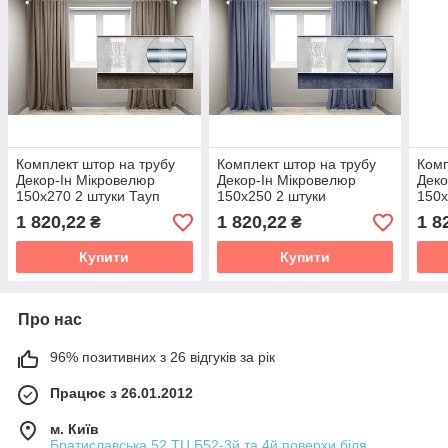
Комплект штор на трубу
Комплект штор на трубу
Комп
Декор-Ін Мікровелюр
Декор-Ін Мікровелюр
Деко
150x270 2 штуки Тауп
150x250 2 штуки
150x
Блакитно-сині
Блак
1 820,22
1 820,22
1 8
₴
₴
Купити
Купити
Про нас
96% позитивних з 26 відгуків за рік
Працює з 26.01.2012
м. Київ
Братиславська,52 ТЦ Б52-3й та 4й поверхи біля