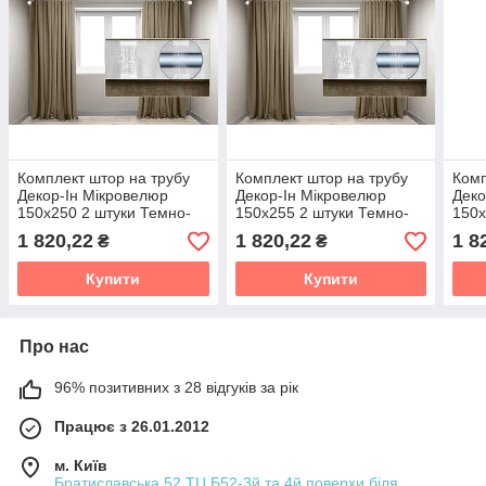
Комплект штор на трубу
Комплект штор на трубу
Комп
Декор-Ін Мікровелюр
Декор-Ін Мікровелюр
Деко
150x250 2 штуки Темно-
150x255 2 штуки Темно-
150x
бежеві
бежеві
беже
1 820,22
1 820,22
1 8
₴
₴
Купити
Купити
Про нас
96% позитивних з 28 відгуків за рік
Працює з 26.01.2012
м. Київ
Братиславська,52 ТЦ Б52-3й та 4й поверхи біля