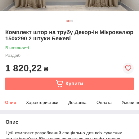
Комплект штор на трубу Декор-Ін Мікровелюр
150x290 2 штуки Бежеві
В наявності
Роздріб
1 820,22
₴
Купити
Опис
Характеристики
Доставка
Оплата
Умови п
Опис
Цей комплект розроблений спеціально для всіх сучасних
стилів інтер'єру. Він чудово впишеться як у лофт, модерн,