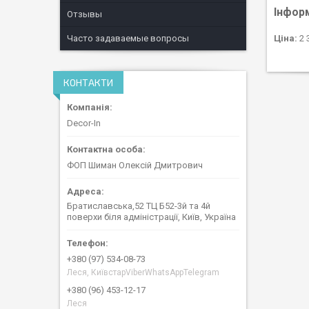
Інфор
Отзывы
Ціна:
2 
Часто задаваемые вопросы
КОНТАКТИ
Decor-In
ФОП Шиман Олексій Дмитрович
Братиславська,52 ТЦ Б52-3й та 4й
поверхи біля адміністрації, Київ, Україна
+380 (97) 534-08-73
Леся, КиївстарViberWhatsAppTelegram
+380 (96) 453-12-17
Леся