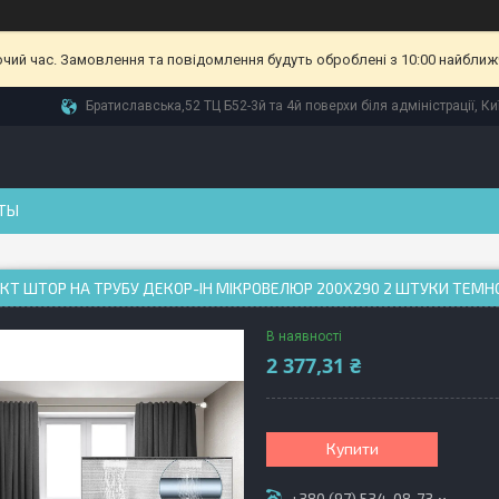
очий час. Замовлення та повідомлення будуть оброблені з 10:00 найближч
Братиславська,52 ТЦ Б52-3й та 4й поверхи біля адміністрації, Ки
ТЫ
Т ШТОР НА ТРУБУ ДЕКОР-ІН МІКРОВЕЛЮР 200X290 2 ШТУКИ ТЕМНО
В наявності
2 377,31 ₴
Купити
+380 (97) 534-08-73