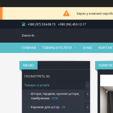
Зараз у компанії нероб
+380 (97) 534-08-73
+380 (96) 453-12-17
Decor-In
ГЛАВНАЯ
ТОВАРЫ И УСЛУГИ
О НАС
КОНТАК
КОМПЛЕК
ПОСМОТРЕТЬ 3D
Товары и услуги
Штори, гардини, кухонні штори,
ламбрекени
3791
Карнизи для штор
19