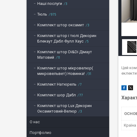
Наші послуги
3
Тюль
975
Комплект штор оксамит
3
Комплект штор і тюлі Декорин
Блекаут Дабл Фулл Хаус
5
Комплект штор Di&Di Дімаут
Матовий
11
Цей комп
Комплект штор мікровелюр(
еклекти
микровельвет) Новинка!
31
Комплект Натюрель
7
Комплект шор Дабл
77
Харак
Комплект штор Lux Декорин
Оксамитовий-Велюр
3
ОСНО
О нас
Країна
Портфолио