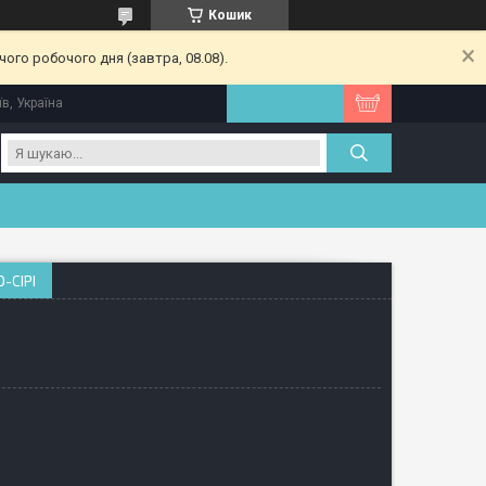
Кошик
ого робочого дня (завтра, 08.08).
їв, Україна
-СІРІ