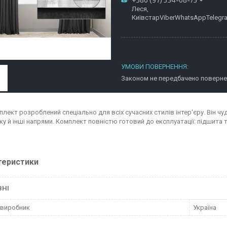
Леся,
КиївстарViberWhatsAppTelegr
Законом не передбачено повернен
лект розроблений спеціально для всіх сучасних стилів інтер'єру. Він чуд
ку й інші напрями. Комплект повністю готовий до експлуатації: підшита т
теристики
ВНІ
 виробник
Україна