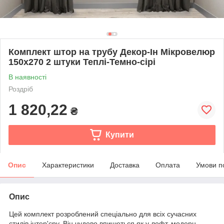
Комплект штор на трубу Декор-Ін Мікровелюр
150x270 2 штуки Теплі-Темно-сірі
В наявності
Роздріб
1 820,22
₴
Купити
Опис
Характеристики
Доставка
Оплата
Умови п
Опис
Цей комплект розроблений спеціально для всіх сучасних
стилів інтер'єру. Він чудово впишеться як у лофт, модерн,