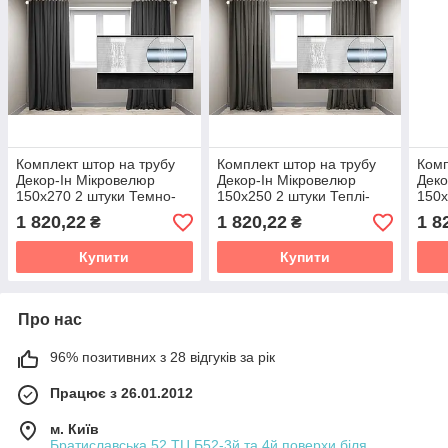
Комплект штор на трубу
Комплект штор на трубу
Комп
Декор-Ін Мікровелюр
Декор-Ін Мікровелюр
Деко
150x270 2 штуки Темно-
150x250 2 штуки Теплі-
150x
сірі
Темно-сірі
Темн
1 820,22
1 820,22
1 8
₴
₴
Купити
Купити
Про нас
96% позитивних з 28 відгуків за рік
Працює з 26.01.2012
м. Київ
Братиславська,52 ТЦ Б52-3й та 4й поверхи біля