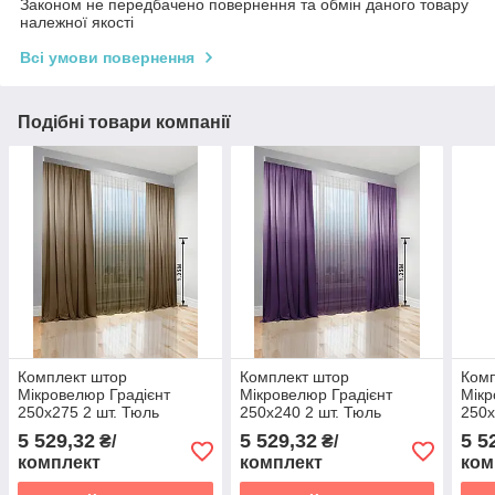
Законом не передбачено повернення та обмін даного товару
належної якості
Всі умови повернення
Подібні товари компанії
Комплект штор
Комплект штор
Комп
Мікровелюр Градієнт
Мікровелюр Градієнт
Мікр
250х275 2 шт. Тюль
250х240 2 шт. Тюль
250х
Градієнт Батист прозорий
Градієнт Батист прозорий
Град
5 529,32
5 529,32
5 5
₴/
₴/
600х275 перехід від
600х240 перехід від
600х
комплект
комплект
ком
Світло-коричневого в
Фіолетового в Білий
Фіол
Білий