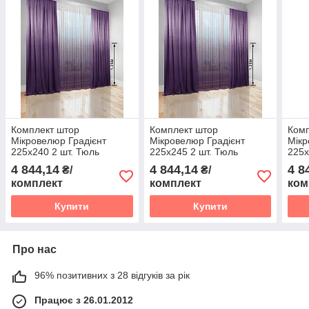
Комплект штор
Комплект штор
Комп
Мікровелюр Градієнт
Мікровелюр Градієнт
Мікр
225х240 2 шт. Тюль
225х245 2 шт. Тюль
225х
Градієнт Батист прозорий
Градієнт Батист прозорий
Град
4 844,14
4 844,14
4 8
₴/
₴/
500х240 перехід від
500х245 перехід від
500х
комплект
комплект
ком
Фіолетового в Білий
Фіолетового в Білий
Фіол
Купити
Купити
Про нас
96% позитивних з 28 відгуків за рік
Працює з 26.01.2012