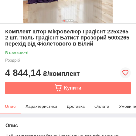
Комплект штор Мікровелюр Градієнт 225х265
2 шт. Тюль Градієнт Батист прозорий 500х265
перехід від Фіолетового в Білий
В наявності
Роздріб
4 844,14
₴/комплект
Купити
Опис
Характеристики
Доставка
Оплата
Умови п
Опис
Цей комплект розроблений спеціально для всіх сучасних