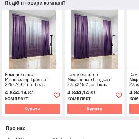
Подібні товари компанії
Комплект штор
Комплект штор
Комп
Мікровелюр Градієнт
Мікровелюр Градієнт
Мікр
225х240 2 шт. Тюль
225х245 2 шт. Тюль
225х
Градієнт Батист прозорий
Градієнт Батист прозорий
Град
4 844,14
4 844,14
4 8
₴/
₴/
500х240 перехід від
500х245 перехід від
500х
комплект
комплект
ком
Фіолетового в Білий
Фіолетового в Білий
Фіол
Купити
Купити
Про нас