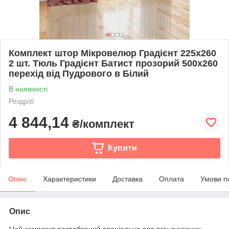
Комплект штор Мікровелюр Градієнт 225х260
2 шт. Тюль Градієнт Батист прозорий 500х260
перехід від Пудрового в Білий
В наявності
Роздріб
4 844,14
₴/комплект
Купити
Опис
Характеристики
Доставка
Оплата
Умови п
Опис
Цей комплект розроблений спеціально для всіх сучасних