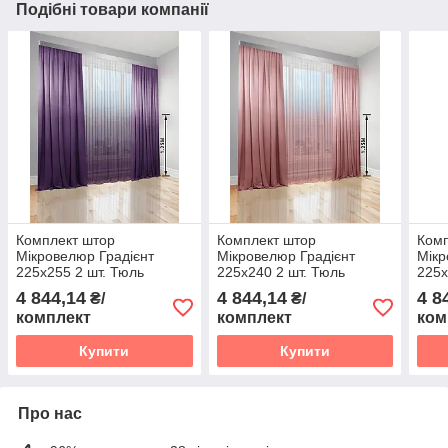
Подібні товари компанії
Комплект штор
Комплект штор
Комп
Мікровелюр Градієнт
Мікровелюр Градієнт
Мікр
225х255 2 шт. Тюль
225х240 2 шт. Тюль
225х
Градієнт Батист прозорий
Градієнт Батист прозорий
Град
4 844,14
4 844,14
4 8
₴/
₴/
500х255 перехід від
500х240 перехід від
500х
комплект
комплект
ком
Фіолетового в Білий
Пудрового в Білий
Фіол
Купити
Купити
Про нас