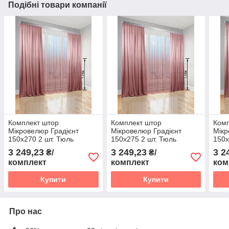
Подібні товари компанії
Комплект штор
Комплект штор
Комп
Мікровелюр Градієнт
Мікровелюр Градієнт
Мікр
150х270 2 шт. Тюль
150х275 2 шт. Тюль
150х
Градієнт Батист прозорий
Градієнт Батист прозорий
Град
3 249,23
3 249,23
3 2
₴/
₴/
300х270 перехід від
300х275 перехід від
300х
комплект
комплект
ком
Пудрового в Білий
Пудрового в Білий
Пудр
Купити
Купити
Про нас