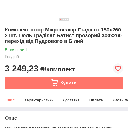
Комплект штор Мікровелюр Градієнт 150х260
2 шт. Тюль Градієнт Батист прозорий 300х260
перехід від Пудрового в Білий
В наявності
Роздріб
3 249,23
₴/комплект
Купити
Опис
Характеристики
Доставка
Оплата
Умови п
Опис
Цей комплект розроблений спеціально для всіх сучасних