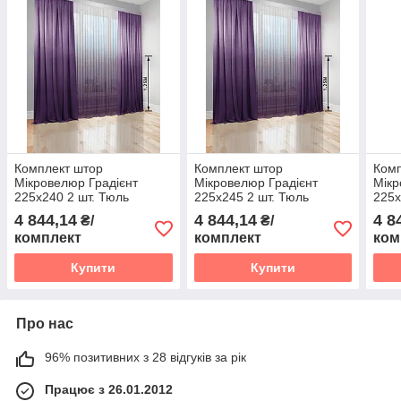
Комплект штор
Комплект штор
Комп
Мікровелюр Градієнт
Мікровелюр Градієнт
Мікр
225х240 2 шт. Тюль
225х245 2 шт. Тюль
225х
Градієнт Батист прозорий
Градієнт Батист прозорий
Град
4 844,14
4 844,14
4 8
₴/
₴/
500х240 перехід від
500х245 перехід від
500х
комплект
комплект
ком
Фіолетового в Білий
Фіолетового в Білий
Фіол
Купити
Купити
Про нас
96% позитивних з 28 відгуків за рік
Працює з 26.01.2012