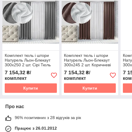
Комплект тюль і штори
Комплект тюль і штори
Комп
Натурель Льон-Блекаут
Натурель Льон-Блекаут
Нату
300х250 2 шт. Сірі Тюль
300х245 2 шт. Коричневі
300х
Льон Лайт 800х250 Білий
Тюль Льон Лайт 800х245
Тюль
7 154,32
7 154,32
7 1
₴/
₴/
Білий
Біли
комплект
комплект
ком
Купити
Купити
Про нас
96% позитивних з 28 відгуків за рік
Працює з 26.01.2012