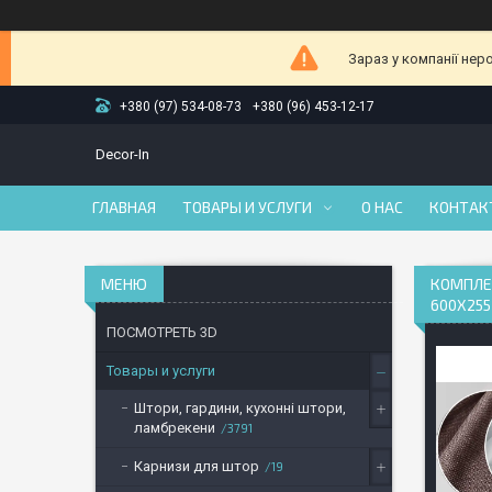
Зараз у компанії нер
+380 (97) 534-08-73
+380 (96) 453-12-17
Decor-In
ГЛАВНАЯ
ТОВАРЫ И УСЛУГИ
О НАС
КОНТАК
КОМПЛЕК
600Х255
ПОСМОТРЕТЬ 3D
Товары и услуги
Штори, гардини, кухонні штори,
ламбрекени
3791
Карнизи для штор
19