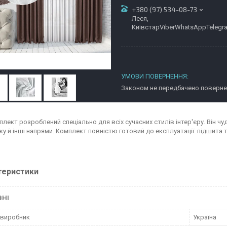
+380 (97) 534-08-73
Леся,
КиївстарViberWhatsAppTelegr
Законом не передбачено повернен
лект розроблений спеціально для всіх сучасних стилів інтер'єру. Він чуд
ку й інші напрями. Комплект повністю готовий до експлуатації: підшита т
теристики
ВНІ
 виробник
Україна