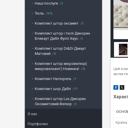
Наші послуги
3
Тюль
975
Комплект штор оксамит
3
Комплект штор і тюлі Декорин
Блекаут Дабл Фулл Хаус
5
Комплект штор Di&Di Дімаут
Матовий
11
Комплект штор мікровелюр(
Цей комп
микровельвет) Новинка!
31
еклекти
Комплект Натюрель
7
Комплект шор Дабл
77
Харак
Комплект штор Lux Декорин
Оксамитовий-Велюр
3
ОСНО
О нас
Країна
Портфолио