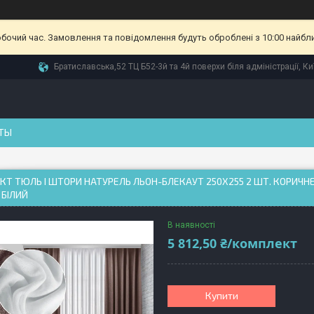
обочий час. Замовлення та повідомлення будуть оброблені з 10:00 найбл
Братиславська,52 ТЦ Б52-3й та 4й поверхи біля адміністрації, Ки
ТЫ
Т ТЮЛЬ І ШТОРИ НАТУРЕЛЬ ЛЬОН-БЛЕКАУТ 250Х255 2 ШТ. КОРИЧН
 БІЛИЙ
В наявності
5 812,50 ₴/комплект
Купити