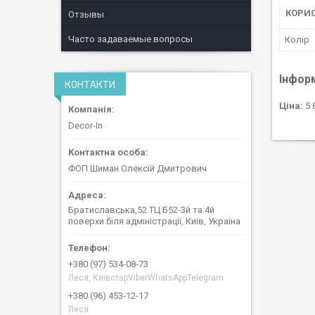
КОРИ
Отзывы
Часто задаваемые вопросы
Колір
Інфор
КОНТАКТИ
Ціна:
5 
Decor-In
ФОП Шиман Олексій Дмитрович
Братиславська,52 ТЦ Б52-3й та 4й
поверхи біля адміністрації, Київ, Україна
+380 (97) 534-08-73
Леся, КиївстарViberWhatsAppTelegram
+380 (96) 453-12-17
Леся