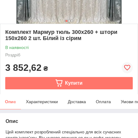
Комплект Мармур тюль 300х260 + штори
150х260 2 шт. Білий із сірим
В наявності
Роздріб
3 852,62
₴
Купити
Опис
Характеристики
Доставка
Оплата
Умови п
Опис
Цей комплект розроблений спеціально для всіх сучасних
стилів інтер'єру. Він чудово впишеться як у лофт, модерн,