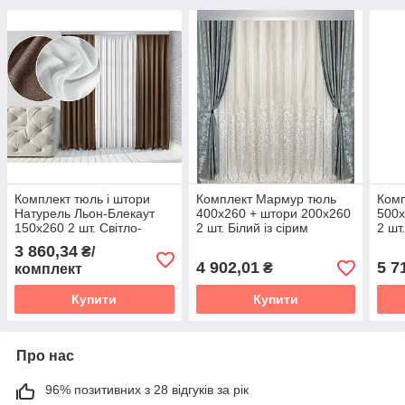
Комплект тюль і штори
Комплект Мармур тюль
Ком
Натурель Льон-Блекаут
400х260 + штори 200х260
500х
150х260 2 шт. Світло-
2 шт. Білий із сірим
2 шт
коричневі Тюль Льон Лайт
3 860,34
₴/
400х260 Білий
4 902,01
5 7
₴
комплект
Купити
Купити
Про нас
96% позитивних з 28 відгуків за рік