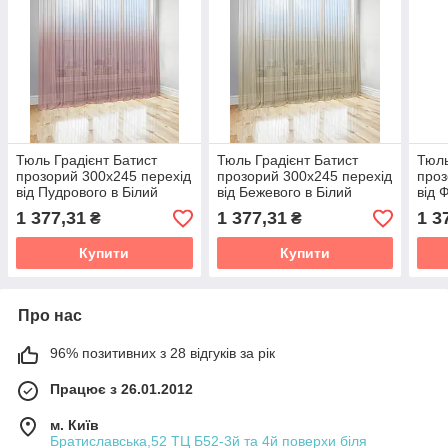
Тюль Градієнт Батист
Тюль Градієнт Батист
Тюль
прозорий 300х245 перехід
прозорий 300х245 перехід
проз
від Пудрового в Білий
від Бежевого в Білий
від 
1 377,31
1 377,31
1 3
₴
₴
Купити
Купити
Про нас
96% позитивних з 28 відгуків за рік
Працює з 26.01.2012
м. Київ
Братиславська,52 ТЦ Б52-3й та 4й поверхи біля