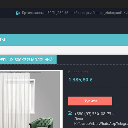
Братиславська,52 ТЦ Б52-3й та 4й поверхи біля адміністрації, Ки
ТЫ
ЕП LUX 300Х275 МОЛОЧНИЙ
В наявності
1 385,80 ₴
Купити
+380 (97) 534-08-73
Леся,
КиївстарViberWhatsAppTelegr