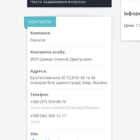
Часто задаваемые вопросы
Інфор
КОНТАКТИ
Ціна:
1 
Decor-In
ФОП Шиман Олексій Дмитрович
Братиславська,52 ТЦ Б52-3й та 4й
поверхи біля адміністрації, Київ, Україна
+380 (97) 534-08-73
Леся, КиївстарViberWhatsAppTelegram
+380 (96) 453-12-17
Леся