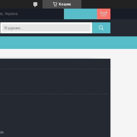
Кошик
їв, Україна
am