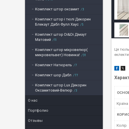
Комплект штор оксамит
3
Комплект штор і тюлі Декорин
Блекаут Дабл Фулл Хаус
5
Комплект штор Di&Di Дімаут
Матовий
11
Ця тюль 
Комплект штор мікровелюр(
еклектик
микровельвет) Новинка!
31
Комплект Натюрель
7
Комплект шор Дабл
77
Харак
Комплект штор Lux Декорин
Оксамитовий-Велюр
3
ОСНО
О нас
Країна
Портфолио
КОРИ
Отзывы
Колір