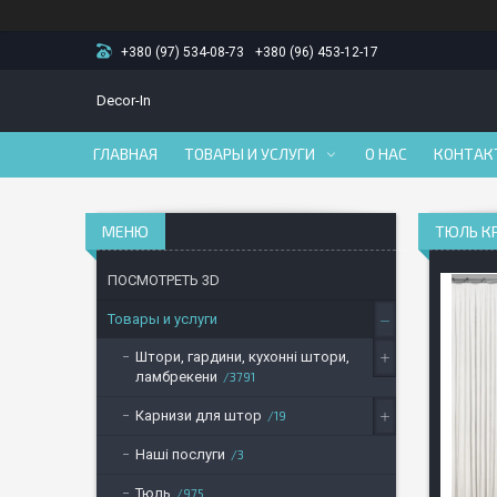
+380 (97) 534-08-73
+380 (96) 453-12-17
Decor-In
ГЛАВНАЯ
ТОВАРЫ И УСЛУГИ
О НАС
КОНТАК
ТЮЛЬ КР
ПОСМОТРЕТЬ 3D
Товары и услуги
Штори, гардини, кухонні штори,
ламбрекени
3791
Карнизи для штор
19
Наші послуги
3
Тюль
975