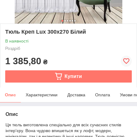
Тюль Креп Lux 300х270 Білий
В наявності
Роздріб
1 385,80
₴
Купити
Опис
Характеристики
Доставка
Оплата
Умови п
Опис
Ця тюль виготовлена спеціально для всіх сучасних стилів
інтер'єру. Вона чудово впишеться як у лофт, модерн,
мінімалізм, так і в еклектику й інші напрями. Тюль повністю