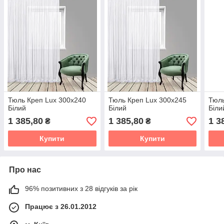
Тюль Креп Lux 300х240
Тюль Креп Lux 300х245
Тюль
Білий
Білий
Біли
1 385,80
1 385,80
1 3
₴
₴
Купити
Купити
Про нас
96% позитивних з 28 відгуків за рік
Працює з 26.01.2012