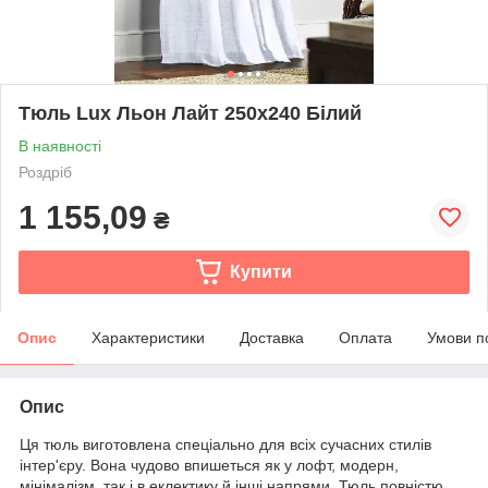
Тюль Lux Льон Лайт 250х240 Білий
В наявності
Роздріб
1 155,09
₴
Купити
Опис
Характеристики
Доставка
Оплата
Умови п
Опис
Ця тюль виготовлена спеціально для всіх сучасних стилів
інтер'єру. Вона чудово впишеться як у лофт, модерн,
мінімалізм, так і в еклектику й інші напрями. Тюль повністю