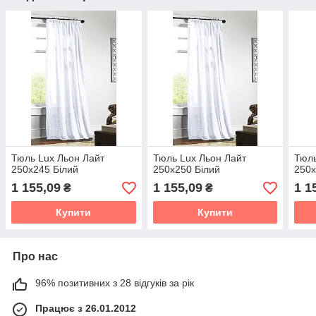
Тюль Lux Льон Лайт
Тюль Lux Льон Лайт
Тюль
250х245 Білий
250х250 Білий
250х
1 155,09
1 155,09
1 1
₴
₴
Купити
Купити
Про нас
96% позитивних з 28 відгуків за рік
Працює з 26.01.2012