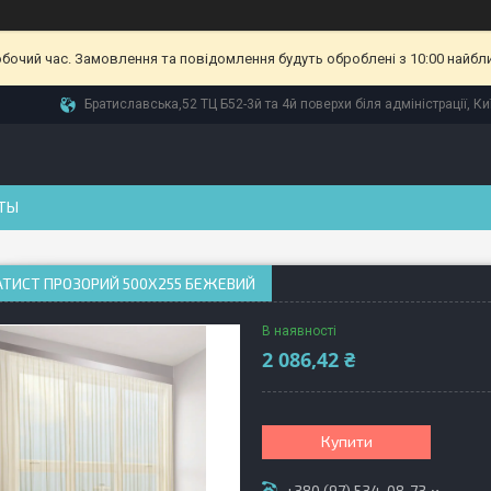
обочий час. Замовлення та повідомлення будуть оброблені з 10:00 найбл
Братиславська,52 ТЦ Б52-3й та 4й поверхи біля адміністрації, Ки
ТЫ
АТИСТ ПРОЗОРИЙ 500Х255 БЕЖЕВИЙ
В наявності
2 086,42 ₴
Купити
+380 (97) 534-08-73