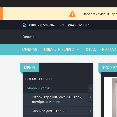
Зараз у компанії нер
+380 (97) 534-08-73
+380 (96) 453-12-17
Decor-In
ГЛАВНАЯ
ТОВАРЫ И УСЛУГИ
О НАС
КОНТАК
ТЮЛЬ Б
ПОСМОТРЕТЬ 3D
Товары и услуги
Штори, гардини, кухонні штори,
ламбрекени
3791
Карнизи для штор
19