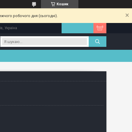
Кошик
ижчого робочого дня (сьогодні).
їв, Україна