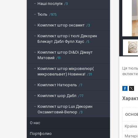
Наші послуги
3
Тюль
975
Комплект штор оксамит
3
Комплект штор і тюлі Декорин
Блекаут Дабл Фулл Хаус
5
Комплект штор Di&Di Дімаут
Матовий
11
Ця тюль 
Комплект штор мікровелюр(
еклектик
микровельвет) Новинка!
31
Комплект Натюрель
7
Комплект шор Дабл
77
Харак
Комплект штор Lux Декорин
Оксамитовий-Велюр
3
ОСНО
О нас
Країна
Портфолио
Матері