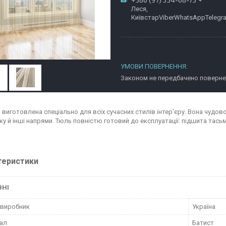
Леся,
КиївстарViberWhatsAppTelegr
Законом не передбачено повернен
виготовлена спеціально для всіх сучасних стилів інтер'єру. Вона чудово 
у й інші напрями. Тюль повністю готовий до експлуатації: підшита тасьм
теристики
ВНІ
 виробник
Україна
ал
Батист