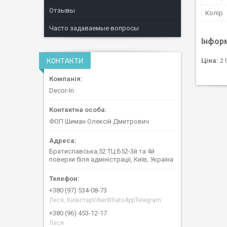
Отзывы
Колір
Часто задаваемые вопросы
Інфор
КОНТАКТИ
Ціна:
2 
Decor-In
ФОП Шиман Олексій Дмитрович
Братиславська,52 ТЦ Б52-3й та 4й
поверхи біля адміністрації, Київ, Україна
+380 (97) 534-08-73
Леся, КиївстарViberWhatsAppTelegram
+380 (96) 453-12-17
Леся