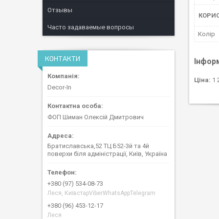
Отзывы
КОРИ
Часто задаваемые вопросы
Колір
КОНТАКТИ
Інфор
Ціна:
1 
Decor-In
ФОП Шиман Олексій Дмитрович
Братиславська,52 ТЦ Б52-3й та 4й
поверхи біля адміністрації, Київ, Україна
+380 (97) 534-08-73
Леся, КиївстарViberWhatsAppTelegram
+380 (96) 453-12-17
Леся