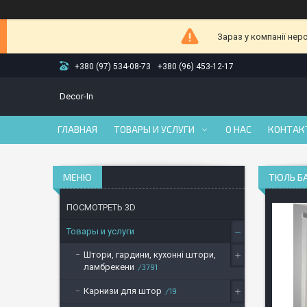
Зараз у компанії нер
+380 (97) 534-08-73
+380 (96) 453-12-17
Decor-In
ГЛАВНАЯ
ТОВАРЫ И УСЛУГИ
О НАС
КОНТАК
ТЮЛЬ Б
ПОСМОТРЕТЬ 3D
Товары и услуги
Штори, гардини, кухонні штори,
ламбрекени
3791
Карнизи для штор
19