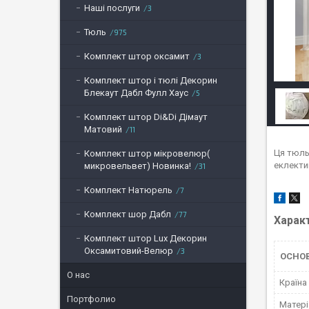
Наші послуги
3
Тюль
975
Комплект штор оксамит
3
Комплект штор і тюлі Декорин
Блекаут Дабл Фулл Хаус
5
Комплект штор Di&Di Дімаут
Матовий
11
Ця тюль 
Комплект штор мікровелюр(
еклектик
микровельвет) Новинка!
31
Комплект Натюрель
7
Комплект шор Дабл
77
Харак
Комплект штор Lux Декорин
Оксамитовий-Велюр
3
ОСНО
О нас
Країна
Портфолио
Матері