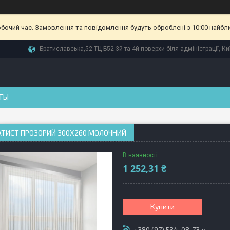
обочий час. Замовлення та повідомлення будуть оброблені з 10:00 найбл
Братиславська,52 ТЦ Б52-3й та 4й поверхи біля адміністрації, Ки
ТЫ
АТИСТ ПРОЗОРИЙ 300Х260 МОЛОЧНИЙ
В наявності
1 252,31 ₴
Купити
+380 (97) 534-08-73