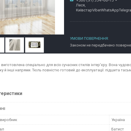
Леся,
КиївстарViberWhatsAppTelegr
Законом не передбачено повернен
виготовлена спеціально для всіх сучасних стилів інтер'єру. Вона чудово 
у й інші напрями. Тюль повністю готовий до експлуатації: підшита тасьм
теристики
ВНІ
 виробник
Україна
ал
Батист