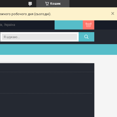
Кошик
ижчого робочого дня (сьогодні).
їв, Україна