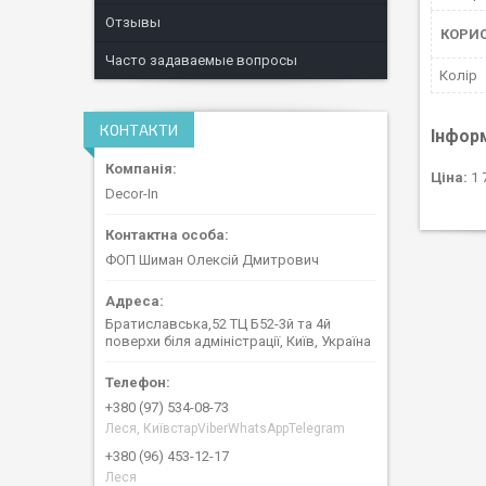
Отзывы
КОРИ
Часто задаваемые вопросы
Колір
КОНТАКТИ
Інфор
Ціна:
1 
Decor-In
ФОП Шиман Олексій Дмитрович
Братиславська,52 ТЦ Б52-3й та 4й
поверхи біля адміністрації, Київ, Україна
+380 (97) 534-08-73
Леся, КиївстарViberWhatsAppTelegram
+380 (96) 453-12-17
Леся