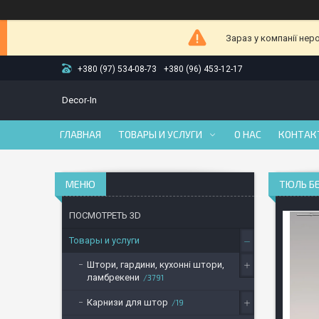
Зараз у компанії нер
+380 (97) 534-08-73
+380 (96) 453-12-17
Decor-In
ГЛАВНАЯ
ТОВАРЫ И УСЛУГИ
О НАС
КОНТАК
ТЮЛЬ БЕ
ПОСМОТРЕТЬ 3D
Товары и услуги
Штори, гардини, кухонні штори,
ламбрекени
3791
Карнизи для штор
19