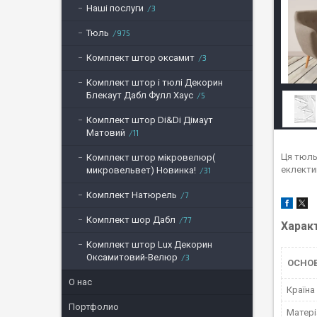
Наші послуги
3
Тюль
975
Комплект штор оксамит
3
Комплект штор і тюлі Декорин
Блекаут Дабл Фулл Хаус
5
Комплект штор Di&Di Дімаут
Матовий
11
Ця тюль 
Комплект штор мікровелюр(
еклектик
микровельвет) Новинка!
31
Комплект Натюрель
7
Комплект шор Дабл
77
Харак
Комплект штор Lux Декорин
Оксамитовий-Велюр
3
ОСНО
О нас
Країна
Портфолио
Матері