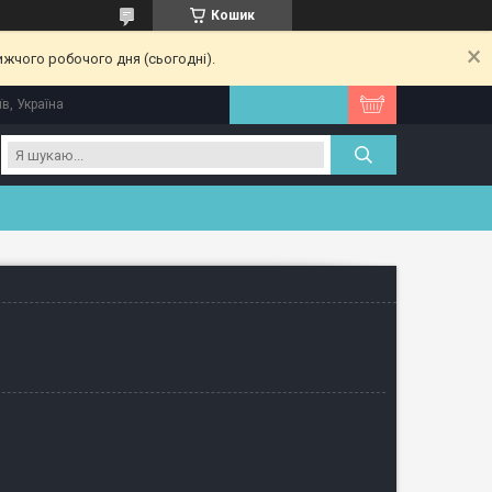
Кошик
ижчого робочого дня (сьогодні).
їв, Україна