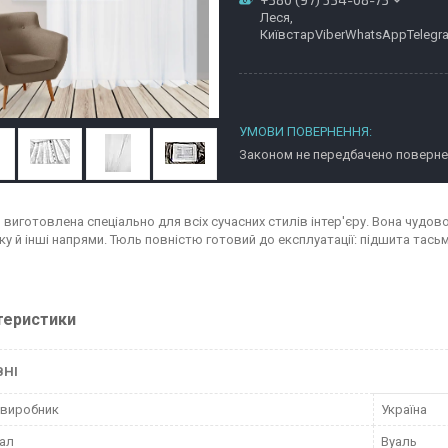
Леся,
КиївстарViberWhatsAppTelegr
Законом не передбачено повернен
виготовлена спеціально для всіх сучасних стилів інтер'єру. Вона чудово 
у й інші напрями. Тюль повністю готовий до експлуатації: підшита тасьм
теристики
ВНІ
 виробник
Україна
ал
Вуаль