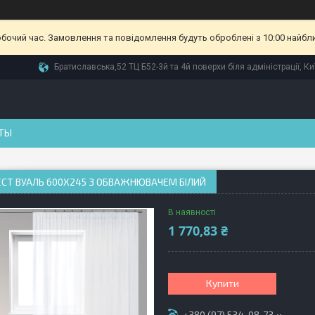
обочий час. Замовлення та повідомлення будуть оброблені з 10:00 найбл
Братиславська,52 ТЦ Б52-3й та 4й поверхи біля адміністрації, Ки
ТЫ
СТ ВУАЛЬ 600Х245 З ОБВАЖНЮВАЧЕМ БІЛИЙ
В наявності
1 770,83 ₴
Купити
+380 (97) 534-08-73