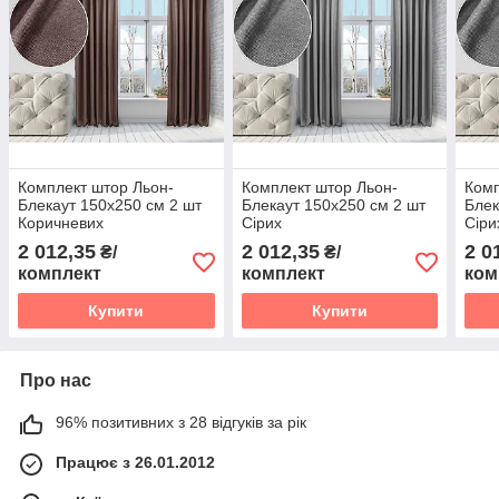
Комплект штор Льон-
Комплект штор Льон-
Комп
Блекаут 150х250 см 2 шт
Блекаут 150х250 см 2 шт
Блек
Коричневих
Сірих
Сіри
2 012,35
2 012,35
2 0
₴/
₴/
комплект
комплект
ком
Купити
Купити
Про нас
96% позитивних з 28 відгуків за рік
Працює з 26.01.2012