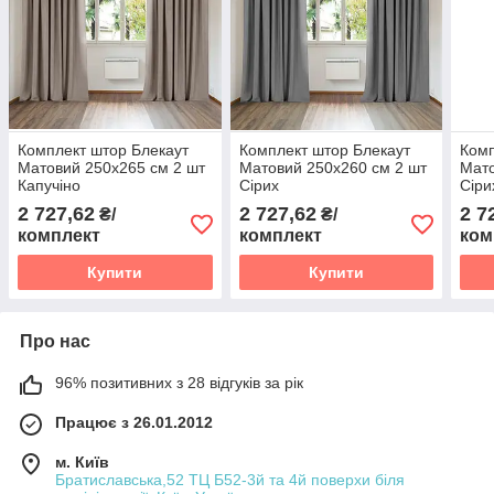
Комплект штор Блекаут
Комплект штор Блекаут
Комп
Матовий 250х265 см 2 шт
Матовий 250х260 см 2 шт
Мато
Капучіно
Сірих
Сіри
2 727,62
2 727,62
2 7
₴/
₴/
комплект
комплект
ком
Купити
Купити
Про нас
96% позитивних з 28 відгуків за рік
Працює з 26.01.2012
м. Київ
Братиславська,52 ТЦ Б52-3й та 4й поверхи біля