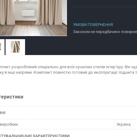
Законом не передбачено повернен
лект розроблений спеціально для всіх сучасних стилів інтер'єру. Він чуд
ку й інші напрями. Комплект повністю готовий до експлуатації: підшита т
теристики
ВНІ
 виробник
Україна
СТУВАЛЬНИЦЬКІ ХАРАКТЕРИСТИКИ