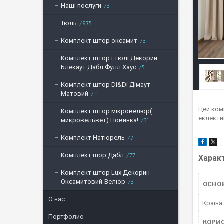
Наші послуги
3
Тюль
975
Комплект штор оксамит
3
Комплект штор і тюлі Декорин
Блекаут Дабл Фулл Хаус
5
Комплект штор Di&Di Дімаут
Матовий
11
Цей комп
Комплект штор мікровелюр(
еклекти
микровельвет) Новинка!
31
Комплект Натюрель
7
Комплект шор Дабл
77
Харак
Комплект штор Lux Декорин
Оксамитовий-Велюр
3
ОСНО
О нас
Країна
Портфолио
КОРИ