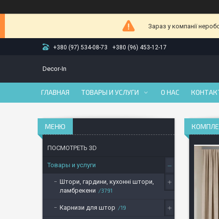
Зараз у компанії нероб
+380 (97) 534-08-73
+380 (96) 453-12-17
Decor-In
ГЛАВНАЯ
ТОВАРЫ И УСЛУГИ
О НАС
КОНТАК
КОМПЛЕК
ПОСМОТРЕТЬ 3D
Товары и услуги
Штори, гардини, кухонні штори,
ламбрекени
3791
Карнизи для штор
19