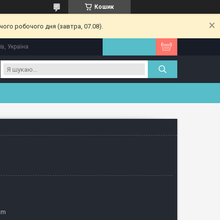
Кошик
ого робочого дня (завтра, 07.08).
їв, Україна
am