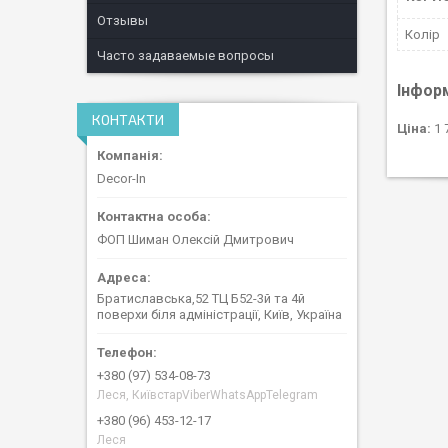
Отзывы
Колір
Часто задаваемые вопросы
Інфор
КОНТАКТИ
Ціна:
1 
Decor-In
ФОП Шиман Олексій Дмитрович
Братиславська,52 ТЦ Б52-3й та 4й
поверхи біля адміністрації, Київ, Україна
+380 (97) 534-08-73
Леся, КиївстарViberWhatsAppTelegram
+380 (96) 453-12-17
Леся