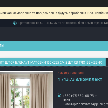
очий час. Замовлення та повідомлення будуть оброблені з 10:00 найближч
Братиславська,52 ТЦ Б52-3й та 4й поверхи біля адміністрації, Ки
ТЫ
Т ШТОР БЛЕКАУТ МАТОВИЙ 150Х255 СМ 2 ШТ СВІТЛО-БЕЖЕВИХ
Немає в наявності
1 713,73 ₴/комплект
+380 (97) 534-08-73
Леся,
КиївстарViberWhatsAppTelegr