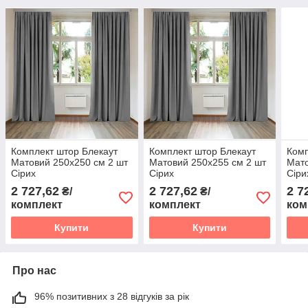
Комплект штор Блекаут
Комплект штор Блекаут
Комп
Матовий 250х250 см 2 шт
Матовий 250х255 см 2 шт
Мато
Сірих
Сірих
Сіри
2 727,62
2 727,62
2 7
₴/
₴/
комплект
комплект
ком
Купити
Купити
Про нас
96% позитивних з 28 відгуків за рік