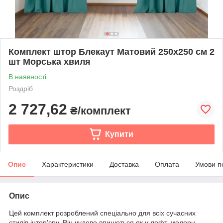
Комплект штор Блекаут Матовий 250х250 см 2
шт Морська хвиля
В наявності
Роздріб
2 727,62
₴/комплект
Купити
Опис
Характеристики
Доставка
Оплата
Умови п
Опис
Цей комплект розроблений спеціально для всіх сучасних
стилів інтер'єру. Він чудово впишеться як у лофт, модерн,