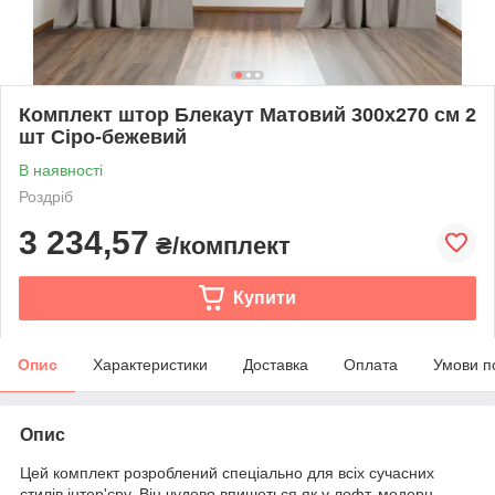
Комплект штор Блекаут Матовий 300х270 см 2
шт Сіро-бежевий
В наявності
Роздріб
3 234,57
₴/комплект
Купити
Опис
Характеристики
Доставка
Оплата
Умови п
Опис
Цей комплект розроблений спеціально для всіх сучасних
стилів інтер'єру. Він чудово впишеться як у лофт, модерн,