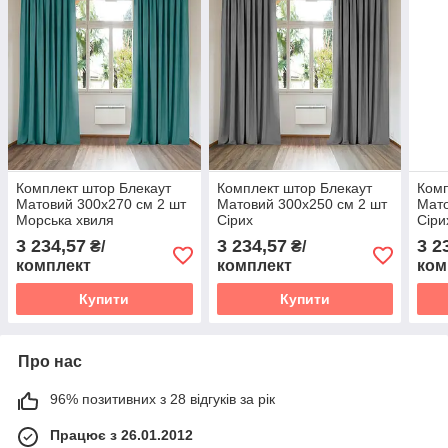
Комплект штор Блекаут
Комплект штор Блекаут
Комп
Матовий 300х270 см 2 шт
Матовий 300х250 см 2 шт
Мато
Морська хвиля
Сірих
Сіри
3 234,57
3 234,57
3 2
₴/
₴/
комплект
комплект
ком
Купити
Купити
Про нас
96% позитивних з 28 відгуків за рік
Працює з 26.01.2012