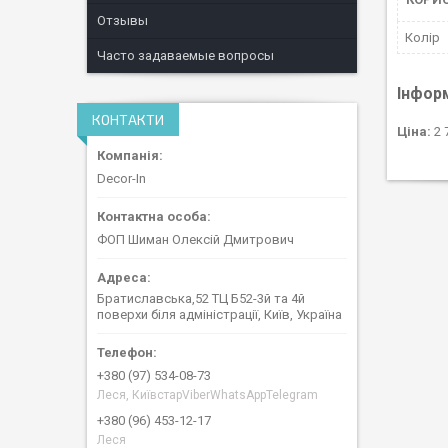
Отзывы
Колір
Часто задаваемые вопросы
Інфор
КОНТАКТИ
Ціна:
2 
Decor-In
ФОП Шиман Олексій Дмитрович
Братиславська,52 ТЦ Б52-3й та 4й
поверхи біля адміністрації, Київ, Україна
+380 (97) 534-08-73
Леся, КиївстарViberWhatsAppTelegram
+380 (96) 453-12-17
Леся