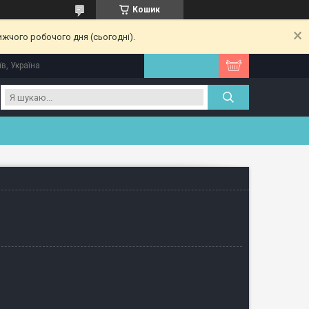
Кошик
ижчого робочого дня (сьогодні).
їв, Україна