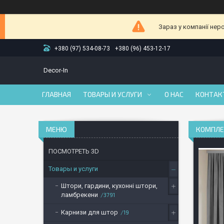
Зараз у компанії нер
+380 (97) 534-08-73
+380 (96) 453-12-17
Decor-In
ГЛАВНАЯ
ТОВАРЫ И УСЛУГИ
О НАС
КОНТАК
КОМПЛЕК
ПОСМОТРЕТЬ 3D
Товары и услуги
Штори, гардини, кухонні штори,
ламбрекени
3791
Карнизи для штор
19