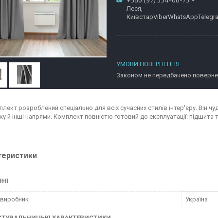
Леся,
КиївстарViberWhatsAppTelegr
Законом не передбачено повернен
лект розроблений спеціально для всіх сучасних стилів інтер'єру. Він чуд
ку й інші напрями. Комплект повністю готовий до експлуатації: підшита т
теристики
ВНІ
 виробник
Україна
СТУВАЛЬНИЦЬКІ ХАРАКТЕРИСТИКИ