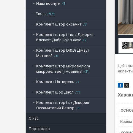
Наші послуги
3
Тюль
975
Комплект штор оксамит
3
Комплект штор і тюлі Декорин
Блекаут Дабл Фулл Хаус
5
Комплект штор Di&Di Дімаут
Матовий
11
Цей комп
Комплект штор мікровелюр(
еклекти
микровельвет) Новинка!
31
Комплект Натюрель
7
Комплект шор Дабл
77
Харак
Комплект штор Lux Декорин
Оксамитовий-Велюр
3
ОСНО
О нас
Країна
Портфолио
КОРИ