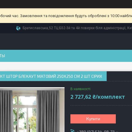
обочий час. Замовлення та повідомлення будуть оброблені з 10:00 найбл
Братиславська,52 ТЦ Б52-3й та 4й поверхи біля адміністрації, Ки
ТЫ
Т ШТОР БЛЕКАУТ МАТОВИЙ 250Х250 СМ 2 ШТ СІРИХ
В наявності
2 727,62 ₴/комплект
Купити
+380 (97) 534-08-73