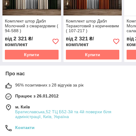
Комплект штор Дабл
Комплект штор Дабл
Комп
Молочний з смарагдовим (
Теракотовий з коричневим
Моло
94-588 )
( 107-217 )
сала
2 321
2 321
від
₴/
від
₴/
від
комплект
комплект
ком
Купити
Купити
Про нас
96% позитивних з 28 відгуків за рік
Працює з 26.01.2012
м. Київ
Братиславська,52 ТЦ Б52-3й та 4й поверхи біля
адміністрації, Київ, Україна
Контакти