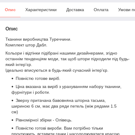
Опис
Характеристики
Доставка
Оплата
Умови п
Опис
Тканини виробництва Туреччини.
Комплект штор Дабл.
Кольори і відтінки підібрані нашими дизайнерами, згідно
останнім тенденціям моди, так щоб штори підходили під будь-
який інтер'єр.
Ідеально вписуються в будь-який сучасний інтер'єр.
Повністю готове виріб.
Ціна вказана за виріб з урахуванням набору тканини,
фурнітури і роботи.
Зверху притачана бавовняна шторна тасьма,
шириною 6 см, має два ряди петель (між рядами 1.5
см)
Рівномірної збірки - Олівець.
Повністю готові вироби. Вам потрібно тільки
проутюжить, вставити гачки і насолоджуватися красою.