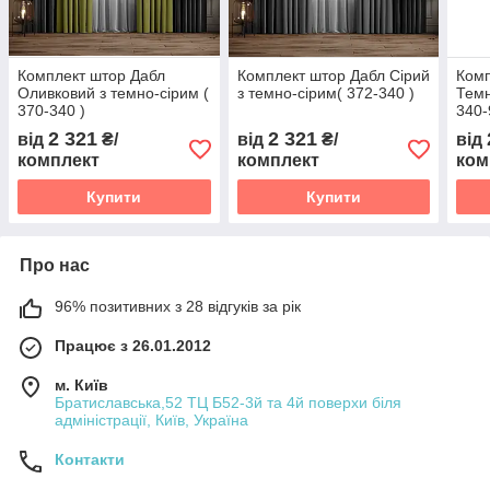
Комплект штор Дабл
Комплект штор Дабл Сірий
Комп
Оливковий з темно-сірим (
з темно-сірим( 372-340 )
Темн
370-340 )
340-
2 321
2 321
від
₴/
від
₴/
від
комплект
комплект
ком
Купити
Купити
Про нас
96% позитивних з 28 відгуків за рік
Працює з 26.01.2012
м. Київ
Братиславська,52 ТЦ Б52-3й та 4й поверхи біля
адміністрації, Київ, Україна
Контакти