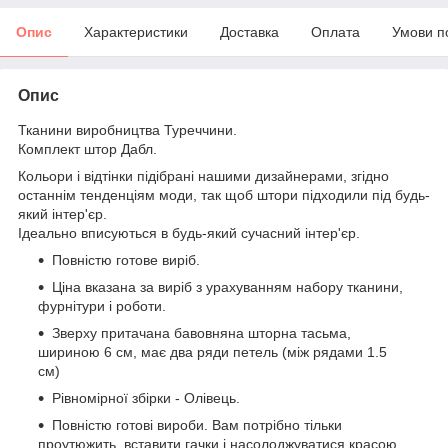
Опис
Характеристики
Доставка
Оплата
Умови п
Опис
Тканини виробництва Туреччини.
Комплект штор Дабл.
Кольори і відтінки підібрані нашими дизайнерами, згідно
останнім тенденціям моди, так щоб штори підходили під будь-
який інтер'єр.
Ідеально вписуються в будь-який сучасний інтер'єр.
Повністю готове виріб.
Ціна вказана за виріб з урахуванням набору тканини,
фурнітури і роботи.
Зверху притачана бавовняна шторна тасьма,
шириною 6 см, має два ряди петель (між рядами 1.5
см)
Рівномірної збірки - Олівець.
Повністю готові вироби. Вам потрібно тільки
проутюжить, вставити гачки і насолоджуватися красою.