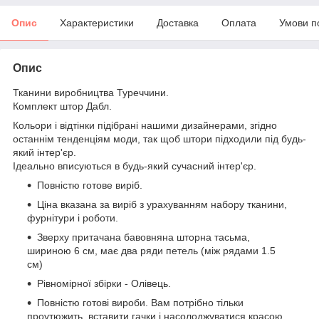
Опис
Характеристики
Доставка
Оплата
Умови п
Опис
Тканини виробництва Туреччини.
Комплект штор Дабл.
Кольори і відтінки підібрані нашими дизайнерами, згідно
останнім тенденціям моди, так щоб штори підходили під будь-
який інтер'єр.
Ідеально вписуються в будь-який сучасний інтер'єр.
Повністю готове виріб.
Ціна вказана за виріб з урахуванням набору тканини,
фурнітури і роботи.
Зверху притачана бавовняна шторна тасьма,
шириною 6 см, має два ряди петель (між рядами 1.5
см)
Рівномірної збірки - Олівець.
Повністю готові вироби. Вам потрібно тільки
проутюжить, вставити гачки і насолоджуватися красою.