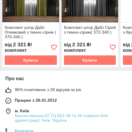
Комплект штор Дабл
Комплект штор Дабл Сірий
Комп
Оливковий з темно-сірим (
з темно-сірим( 372-340 )
з бі
370-340 )
2 321
2 321
від
₴/
від
₴/
від
комплект
комплект
ком
Купити
Купити
Про нас
96% позитивних з 28 відгуків за рік
Працює з 26.01.2012
м. Київ
Братиславська,52 ТЦ Б52-3й та 4й поверхи біля
адміністрації, Київ, Україна
Контакти