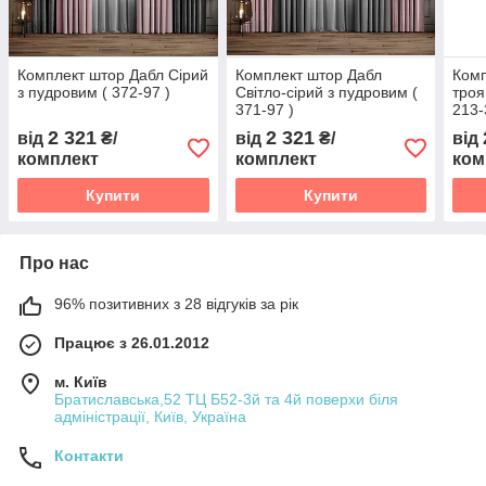
Комплект штор Дабл Сірий
Комплект штор Дабл
Комп
з пудровим ( 372-97 )
Світло-сірий з пудровим (
троя
371-97 )
213-
2 321
2 321
від
₴/
від
₴/
від
комплект
комплект
ком
Купити
Купити
Про нас
96% позитивних з 28 відгуків за рік
Працює з 26.01.2012
м. Київ
Братиславська,52 ТЦ Б52-3й та 4й поверхи біля
адміністрації, Київ, Україна
Контакти