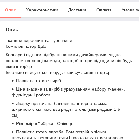
Опис
Характеристики
Доставка
Оплата
Умови п
Опис
Тканини виробництва Туреччини.
Комплект штор Дабл.
Кольори і відтінки підібрані нашими дизайнерами, згідно
останнім тенденціям моди, так щоб штори підходили під будь-
який інтер'єр.
Ідеально вписуються в будь-який сучасний інтер'єр.
Повністю готове виріб.
Ціна вказана за виріб з урахуванням набору тканини,
фурнітури і роботи.
Зверху притачана бавовняна шторна тасьма,
шириною 6 см, має два ряди петель (між рядами 1.5
см)
Рівномірної збірки - Олівець.
Повністю готові вироби. Вам потрібно тільки
проутюжить, вставити гачки і насолоджуватися красою.