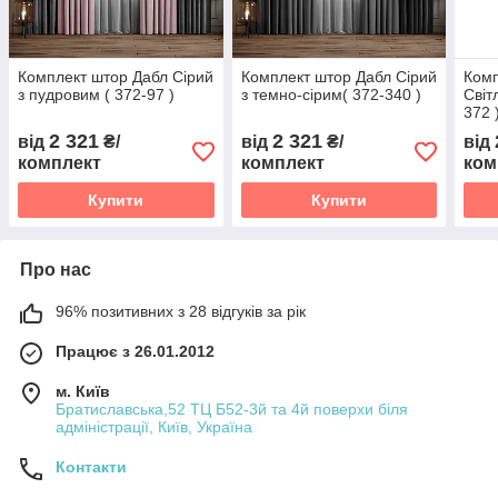
Комплект штор Дабл Сірий
Комплект штор Дабл Сірий
Комп
з пудровим ( 372-97 )
з темно-сірим( 372-340 )
Світ
372 
2 321
2 321
від
₴/
від
₴/
від
комплект
комплект
ком
Купити
Купити
Про нас
96% позитивних з 28 відгуків за рік
Працює з 26.01.2012
м. Київ
Братиславська,52 ТЦ Б52-3й та 4й поверхи біля
адміністрації, Київ, Україна
Контакти