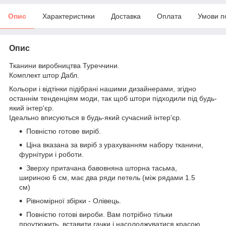
Опис
Характеристики
Доставка
Оплата
Умови п
Опис
Тканини виробництва Туреччини.
Комплект штор Дабл.
Кольори і відтінки підібрані нашими дизайнерами, згідно
останнім тенденціям моди, так щоб штори підходили під будь-
який інтер'єр.
Ідеально вписуються в будь-який сучасний інтер'єр.
Повністю готове виріб.
Ціна вказана за виріб з урахуванням набору тканини,
фурнітури і роботи.
Зверху притачана бавовняна шторна тасьма,
шириною 6 см, має два ряди петель (між рядами 1.5
см)
Рівномірної збірки - Олівець.
Повністю готові вироби. Вам потрібно тільки
проутюжить, вставити гачки і насолоджуватися красою.