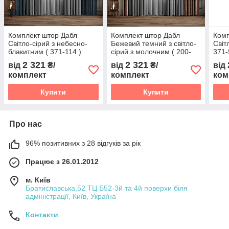
Комплект штор Дабл
Комплект штор Дабл
Комп
Світло-сірий з небесно-
Бежевий темний з світло-
Світ
блакитним ( 371-114 )
сірий з молочним ( 200-
371-
371 )
2 321
2 321
від
₴/
від
₴/
від
комплект
комплект
ком
Купити
Купити
Про нас
96% позитивних з 28 відгуків за рік
Працює з 26.01.2012
м. Київ
Братиславська,52 ТЦ Б52-3й та 4й поверхи біля
адміністрації, Київ, Україна
Контакти