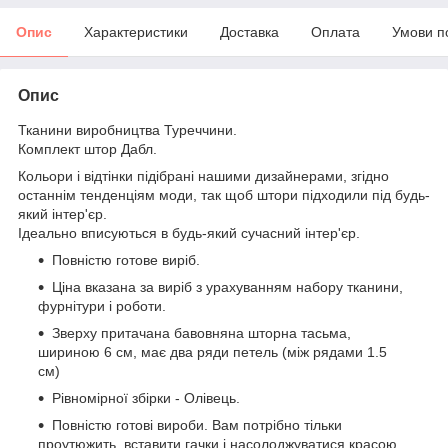
Опис
Характеристики
Доставка
Оплата
Умови п
Опис
Тканини виробництва Туреччини.
Комплект штор Дабл.
Кольори і відтінки підібрані нашими дизайнерами, згідно
останнім тенденціям моди, так щоб штори підходили під будь-
який інтер'єр.
Ідеально вписуються в будь-який сучасний інтер'єр.
Повністю готове виріб.
Ціна вказана за виріб з урахуванням набору тканини,
фурнітури і роботи.
Зверху притачана бавовняна шторна тасьма,
шириною 6 см, має два ряди петель (між рядами 1.5
см)
Рівномірної збірки - Олівець.
Повністю готові вироби. Вам потрібно тільки
проутюжить, вставити гачки і насолоджуватися красою.