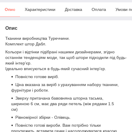
Опис
Характеристики
Доставка
Оплата
Умови п
Опис
Тканини виробництва Туреччини.
Комплект штор Дабл.
Кольори і відтінки підібрані нашими дизайнерами, згідно
останнім тенденціям моди, так щоб штори підходили під будь-
який інтер'єр.
Ідеально вписуються в будь-який сучасний інтер'єр.
Повністю готове виріб.
Ціна вказана за виріб з урахуванням набору тканини,
фурнітури і роботи.
Зверху притачана бавовняна шторна тасьма,
шириною 6 см, має два ряди петель (між рядами 1.5
см)
Рівномірної збірки - Олівець.
Повністю готові вироби. Вам потрібно тільки
проутюжить, вставити гачки і насолоджуватися красою.