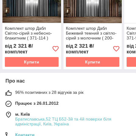
Комплект штор Дабл
Комплект штор Дабл
Комп
Світло-сірий з небесно-
Бежевий темний з світло-
Світ
блакитним ( 371-114 )
сірий з молочним ( 200-
371-
371 )
2 321
2 321
від
₴/
від
₴/
від
комплект
комплект
ком
Купити
Купити
Про нас
96% позитивних з 28 відгуків за рік
Працює з 26.01.2012
м. Київ
Братиславська,52 ТЦ Б52-3й та 4й поверхи біля
адміністрації, Київ, Україна
Контакти