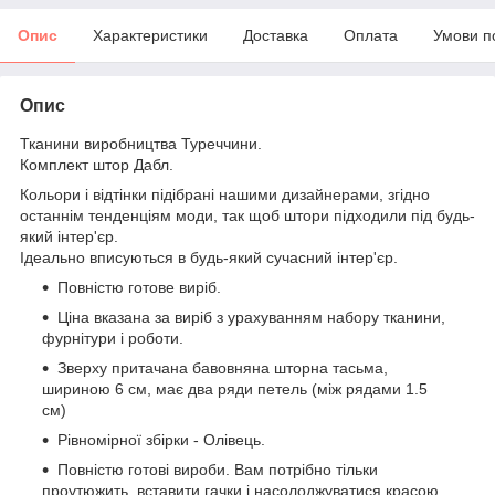
Опис
Характеристики
Доставка
Оплата
Умови п
Опис
Тканини виробництва Туреччини.
Комплект штор Дабл.
Кольори і відтінки підібрані нашими дизайнерами, згідно
останнім тенденціям моди, так щоб штори підходили під будь-
який інтер'єр.
Ідеально вписуються в будь-який сучасний інтер'єр.
Повністю готове виріб.
Ціна вказана за виріб з урахуванням набору тканини,
фурнітури і роботи.
Зверху притачана бавовняна шторна тасьма,
шириною 6 см, має два ряди петель (між рядами 1.5
см)
Рівномірної збірки - Олівець.
Повністю готові вироби. Вам потрібно тільки
проутюжить, вставити гачки і насолоджуватися красою.