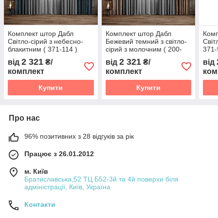
Комплект штор Дабл
Комплект штор Дабл
Комп
Світло-сірий з небесно-
Бежевий темний з світло-
Світ
блакитним ( 371-114 )
сірий з молочним ( 200-
371-
371 )
2 321
2 321
від
₴/
від
₴/
від
комплект
комплект
ком
Купити
Купити
Про нас
96% позитивних з 28 відгуків за рік
Працює з 26.01.2012
м. Київ
Братиславська,52 ТЦ Б52-3й та 4й поверхи біля
адміністрації, Київ, Україна
Контакти