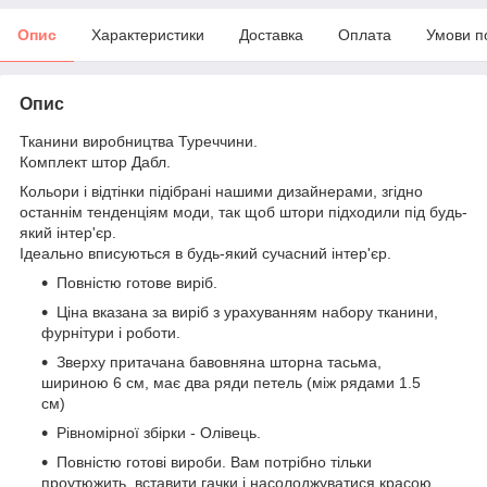
Опис
Характеристики
Доставка
Оплата
Умови п
Опис
Тканини виробництва Туреччини.
Комплект штор Дабл.
Кольори і відтінки підібрані нашими дизайнерами, згідно
останнім тенденціям моди, так щоб штори підходили під будь-
який інтер'єр.
Ідеально вписуються в будь-який сучасний інтер'єр.
Повністю готове виріб.
Ціна вказана за виріб з урахуванням набору тканини,
фурнітури і роботи.
Зверху притачана бавовняна шторна тасьма,
шириною 6 см, має два ряди петель (між рядами 1.5
см)
Рівномірної збірки - Олівець.
Повністю готові вироби. Вам потрібно тільки
проутюжить, вставити гачки і насолоджуватися красою.