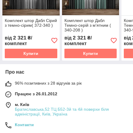
Комплект штор Дабл Сірий
Комплект штор Дабл
Комп
з темно-сірим( 372-340 )
Темно-серій з м'ятним (
Темн
340-208 )
340-
2 321
2 321
від
₴/
від
₴/
від
комплект
комплект
ком
Купити
Купити
Про нас
96% позитивних з 28 відгуків за рік
Працює з 26.01.2012
м. Київ
Братиславська,52 ТЦ Б52-3й та 4й поверхи біля
адміністрації, Київ, Україна
Контакти