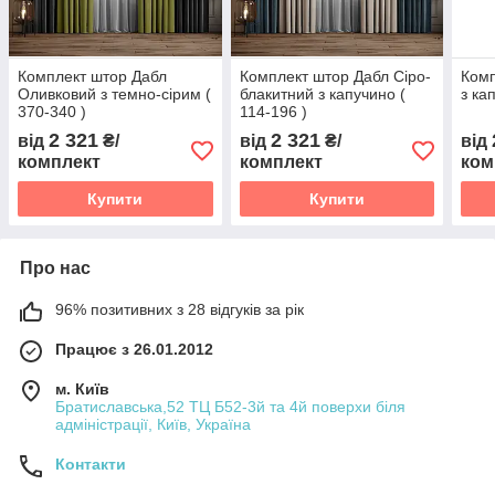
Комплект штор Дабл
Комплект штор Дабл Сіро-
Комп
Оливковий з темно-сірим (
блакитний з капучино (
з ка
370-340 )
114-196 )
2 321
2 321
від
₴/
від
₴/
від
комплект
комплект
ком
Купити
Купити
Про нас
96% позитивних з 28 відгуків за рік
Працює з 26.01.2012
м. Київ
Братиславська,52 ТЦ Б52-3й та 4й поверхи біля
адміністрації, Київ, Україна
Контакти