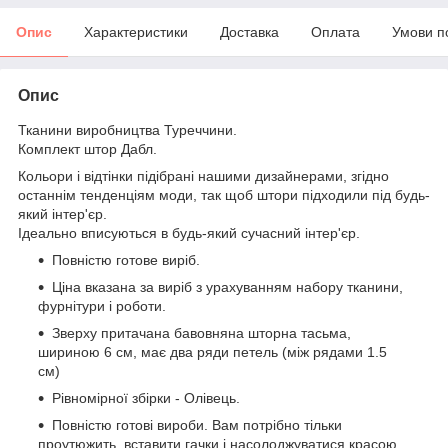
Опис
Характеристики
Доставка
Оплата
Умови п
Опис
Тканини виробництва Туреччини.
Комплект штор Дабл.
Кольори і відтінки підібрані нашими дизайнерами, згідно
останнім тенденціям моди, так щоб штори підходили під будь-
який інтер'єр.
Ідеально вписуються в будь-який сучасний інтер'єр.
Повністю готове виріб.
Ціна вказана за виріб з урахуванням набору тканини,
фурнітури і роботи.
Зверху притачана бавовняна шторна тасьма,
шириною 6 см, має два ряди петель (між рядами 1.5
см)
Рівномірної збірки - Олівець.
Повністю готові вироби. Вам потрібно тільки
проутюжить, вставити гачки і насолоджуватися красою.