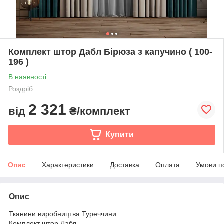
Комплект штор Дабл Бірюза з капучино ( 100-
196 )
В наявності
Роздріб
2 321
від
₴/комплект
Купити
Опис
Характеристики
Доставка
Оплата
Умови п
Опис
Тканини виробництва Туреччини.
Комплект штор Дабл.