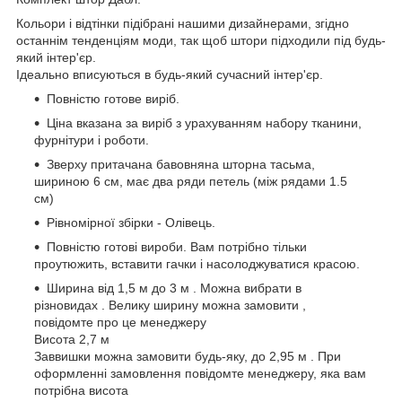
Кольори і відтінки підібрані нашими дизайнерами, згідно
останнім тенденціям моди, так щоб штори підходили під будь-
який інтер'єр.
Ідеально вписуються в будь-який сучасний інтер'єр.
Повністю готове виріб.
Ціна вказана за виріб з урахуванням набору тканини,
фурнітури і роботи.
Зверху притачана бавовняна шторна тасьма,
шириною 6 см, має два ряди петель (між рядами 1.5
см)
Рівномірної збірки - Олівець.
Повністю готові вироби. Вам потрібно тільки
проутюжить, вставити гачки і насолоджуватися красою.
Ширина від 1,5 м до 3 м . Можна вибрати в
різновидах . Велику ширину можна замовити ,
повідомте про це менеджеру
Висота 2,7 м
Заввишки можна замовити будь-яку, до 2,95 м . При
оформленні замовлення повідомте менеджеру, яка вам
потрібна висота