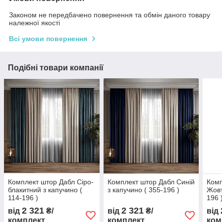
Законом не передбачено повернення та обмін даного товару
належної якості
Всі умови повернення
Подібні товари компанії
Комплект штор Дабл Сіро-
Комплект штор Дабл Синій
Комп
блакитний з капучино (
з капучино ( 355-196 )
Жовт
114-196 )
196 
2 321
2 321
від
₴/
від
₴/
від
комплект
комплект
ком