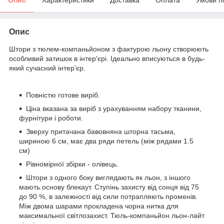
Опис
Штори з тюлем-компаньйоном з фактурою льону створюють
особливий затишок в інтер'єрі. Ідеально вписуються в будь-
який сучасний інтер'єр.
Повністю готове виріб.
Ціна вказана за виріб з урахуванням набору тканини,
фурнітури і роботи.
Зверху притачана бавовняна шторна тасьма,
шириною 6 см, має два ряди петель (між рядами 1.5
см)
Рівномірної збірки - олівець.
Штори з одного боку виглядають як льон, з іншого
мають основу блекаут. Ступінь захисту від сонця від 75
до 90 %, в залежності від сили потрапляють променів.
Між двома шарами прокладена чорна нитка для
максимальної світлозахист. Тюль-компаньйон льон-лайт