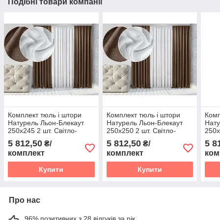
Подібні товари компанії
Комплект тюль і штори
Комплект тюль і штори
Комп
Натурель Льон-Блекаут
Натурель Льон-Блекаут
Нату
250х245 2 шт. Світло-
250х250 2 шт. Світло-
250х
коричневі Тюль Льон Лайт
коричневі Тюль Льон Лайт
кори
5 812,50
5 812,50
5 8
₴/
₴/
600х245 Білий
600х250 Білий
600х
комплект
комплект
ком
Купити
Купити
Про нас
96% позитивних з 28 відгуків за рік