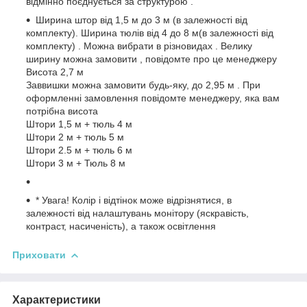
відмінно поєднується за структурою .
Ширина штор від 1,5 м до 3 м (в залежності від
комплекту). Ширина тюлів від 4 до 8 м(в залежності від
комплекту) . Можна вибрати в різновидах . Велику
ширину можна замовити , повідомте про це менеджеру
Висота 2,7 м
Заввишки можна замовити будь-яку, до 2,95 м . При
оформленні замовлення повідомте менеджеру, яка вам
потрібна висота
Штори 1,5 м + тюль 4 м
Штори 2 м + тюль 5 м
Штори 2.5 м + тюль 6 м
Штори 3 м + Тюль 8 м
* Увага! Колір і відтінок може відрізнятися, в
залежності від налаштувань монітору (яскравість,
контраст, насиченість), а також освітлення
Приховати
Характеристики