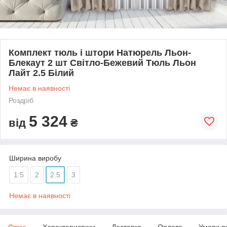
Комплект тюль і штори Натюрель Льон-
Блекаут 2 шт Світло-Бежевий Тюль Льон
Лайт 2.5 Білий
Немає в наявності
Роздріб
5 324
від
₴
Ширина виробу
1.5
2
2.5
3
Немає в наявності
Опис
Характеристики
Доставка
Оплата
Умови п