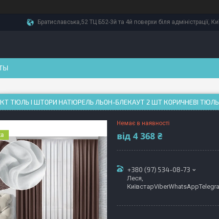
Братиславська,52 ТЦ Б52-3й та 4й поверхи біля адміністрації, Ки
ТЫ
Т ТЮЛЬ І ШТОРИ НАТЮРЕЛЬ ЛЬОН-БЛЕКАУТ 2 ШТ КОРИЧНЕВІ ТЮЛЬ 
Немає в наявності
від
4 368 ₴
ка
+380 (97) 534-08-73
Леся,
КиївстарViberWhatsAppTelegr