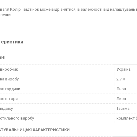
Увага! Колір і відтінок може відрізнятися, в залежності від налаштувань 
тлення
теристики
ВНІ
 виробник
Україна
на виробу
2.7 м
ал гардини
Льон
іал штори
Льон
підвісу
Тасьма
кстильного виробу
комплект 
СТУВАЛЬНИЦЬКІ ХАРАКТЕРИСТИКИ