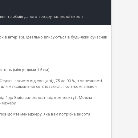
ня та обмін даного товару належної якості
 інтер'єрі. Ідеально вписуються в будь-який сучасний
етель (між рядами 1.5 см)
упінь захисту від сонця від 75 до 90 %, в залежності
 для максимальної світлозахист. Тюль-компаньйон
ід 4 до 8 м(в залежності від комплекту) . Можна
енеджеру
 повідомте менеджеру, яка вам потрібна висота