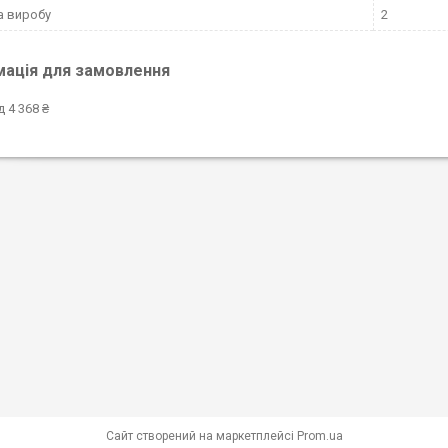
а виробу
2
мація для замовлення
д 4 368 ₴
Сайт створений на маркетплейсі
Prom.ua