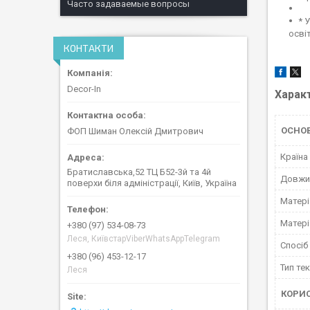
Часто задаваемые вопросы
* 
осві
КОНТАКТИ
Decor-In
Харак
ОСНО
ФОП Шиман Олексій Дмитрович
Країна
Братиславська,52 ТЦ Б52-3й та 4й
Довжи
поверхи біля адміністрації, Київ, Україна
Матері
Матер
+380 (97) 534-08-73
Леся, КиївстарViberWhatsAppTelegram
Спосіб 
+380 (96) 453-12-17
Тип те
Леся
КОРИ