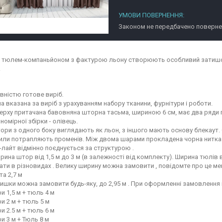
Законом не передбачено повернен
 тюлем-компаньйоном з фактурою льону створюють особливий затишок в
.
вністю готове виріб.
на вказана за виріб з урахуванням набору тканини, фурнітури і роботи.
ерху притачана бавовняна шторна тасьма, шириною 6 см, має два ряди п
вномірної збірки - олівець.
ори з одного боку виглядають як льон, з іншого мають основу блекаут. Ст
сили потрапляють променів. Між двома шарами прокладена чорна нитка
-лайт відмінно поєднується за структурою .
рина штор від 1,5 м до 3 м (в залежності від комплекту). Ширина тюлів в
ати в різновидах . Велику ширину можна замовити , повідомте про це м
та 2,7 м
ишки можна замовити будь-яку, до 2,95 м . При оформленні замовлення
и 1,5 м + тюль 4 м
и 2 м + тюль 5 м
и 2.5 м + тюль 6 м
и 3 м + Тюль 8 м