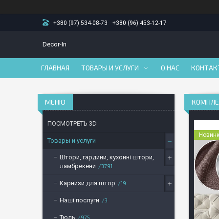
+380 (97) 534-08-73
+380 (96) 453-12-17
Decor-In
ГЛАВНАЯ
ТОВАРЫ И УСЛУГИ
О НАС
КОНТАК
КОМПЛЕК
ПОСМОТРЕТЬ 3D
Новин
Товары и услуги
Штори, гардини, кухонні штори,
ламбрекени
3791
Карнизи для штор
19
Наші послуги
3
Тюль
975