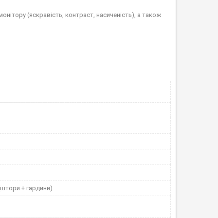
монітору (яскравість, контраст, насиченість), а також
(штори + гардини)