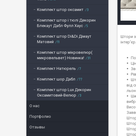
Комплект штор оксамит
3
Комплект штор і тюлі Декорин
Блекаут Дабл Фулл Хаус
5
Комплект штор Di&Di Дімаут
Штори з
Матовий
інтер'єр
11
Комплект штор мікровелюр(
По
микровельвет) Новинка!
31
Ці
Комплект Натюрель
Зв
7
Рі
Комплект шор Дабл
77
Шт
від 
Комплект штор Lux Декорин
льон
Оксамитовий-Велюр
3
Ши
вибр
О нас
Висо
Завв
Портфолио
Штор
Штор
Отзывы
Штор
Штор