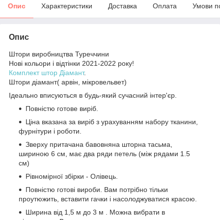
Опис
Характеристики
Доставка
Оплата
Умови п
Опис
Штори виробництва Туреччини
Нові кольори і відтінки 2021-2022 року!
Комплект штор Діамант
.
Штори діамант( арвін, мікровельвет)
Ідеально вписуються в будь-який сучасний інтер'єр.
Повністю готове виріб.
Ціна вказана за виріб з урахуванням набору тканини,
фурнітури і роботи.
Зверху притачана бавовняна шторна тасьма,
шириною 6 см, має два ряди петель (між рядами 1.5
см)
Рівномірної збірки - Олівець.
Повністю готові вироби. Вам потрібно тільки
проутюжить, вставити гачки і насолоджуватися красою.
Ширина від 1,5 м до 3 м . Можна вибрати в