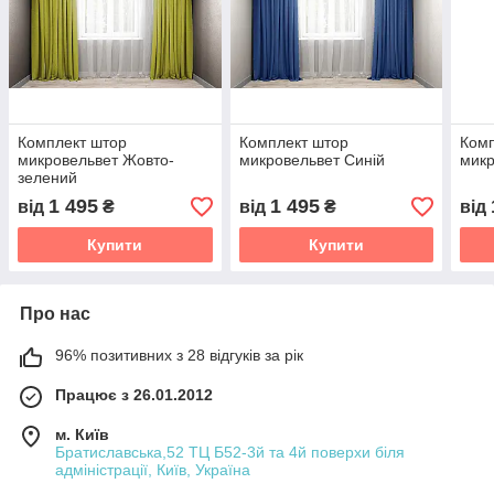
Комплект штор
Комплект штор
Комп
микровельвет Жовто-
микровельвет Синій
микр
зелений
1 495
1 495
від
₴
від
₴
від
Купити
Купити
Про нас
96% позитивних з 28 відгуків за рік
Працює з 26.01.2012
м. Київ
Братиславська,52 ТЦ Б52-3й та 4й поверхи біля
адміністрації, Київ, Україна