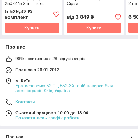
250х275 2 шт. Тюль
Сірий
2 шт
Градієнт Батист прозорий
5 529,32
₴/
600х275 перехід від
3 849
6 5
від
₴
комплект
Світло-коричневого в
Білий
Купити
Купити
Про нас
96% позитивних з 28 відгуків за рік
Працює з 26.01.2012
м. Київ
Братиславська,52 ТЦ Б52-3й та 4й поверхи біля
адміністрації, Київ, Україна
Контакти
Сьогодні працює з 10:00 до 18:00
Показати весь графік роботи
Про нас