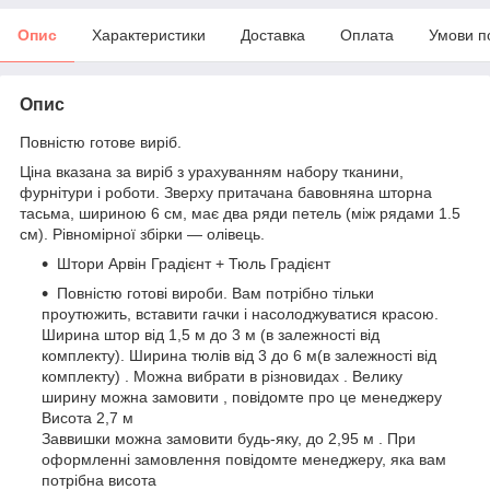
Опис
Характеристики
Доставка
Оплата
Умови п
Опис
Повністю готове виріб.
Ціна вказана за виріб з урахуванням набору тканини,
фурнітури і роботи. Зверху притачана бавовняна шторна
тасьма, шириною 6 см, має два ряди петель (між рядами 1.5
см). Рівномірної збірки — олівець.
Штори Арвін Градієнт + Тюль Градієнт
Повністю готові вироби. Вам потрібно тільки
проутюжить, вставити гачки і насолоджуватися красою.
Ширина штор від 1,5 м до 3 м (в залежності від
комплекту). Ширина тюлів від 3 до 6 м(в залежності від
комплекту) . Можна вибрати в різновидах . Велику
ширину можна замовити , повідомте про це менеджеру
Висота 2,7 м
Заввишки можна замовити будь-яку, до 2,95 м . При
оформленні замовлення повідомте менеджеру, яка вам
потрібна висота