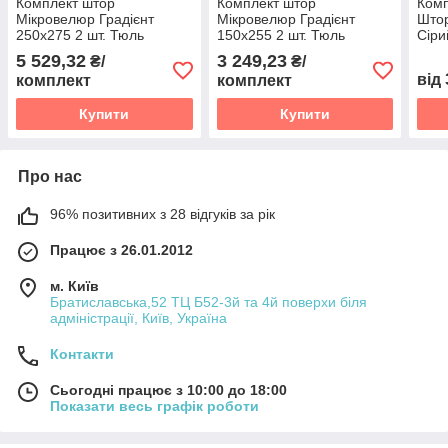
Комплект штор
Комплект штор
Комп
Мікровелюр Градієнт
Мікровелюр Градієнт
Штор
250х275 2 шт. Тюль
150х255 2 шт. Тюль
Сіри
Градієнт Батист прозорий
Градієнт Батист прозорий
5 529,32
3 249,23
₴/
₴/
600х275 перехід від
300х255 перехід від
від
комплект
комплект
Світло-коричневого в
Світло-коричневого в
Білий
Білий
Купити
Купити
Про нас
96% позитивних з 28 відгуків за рік
Працює з 26.01.2012
м. Київ
Братиславська,52 ТЦ Б52-3й та 4й поверхи біля
адміністрації, Київ, Україна
Контакти
Сьогодні працює з 10:00 до 18:00
Показати весь графік роботи