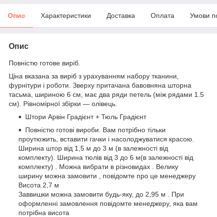
Опис
Характеристики
Доставка
Оплата
Умови п
Опис
Повністю готове виріб.
Ціна вказана за виріб з урахуванням набору тканини,
фурнітури і роботи. Зверху притачана бавовняна шторна
тасьма, шириною 6 см, має два ряди петель (між рядами 1.5
см). Рівномірної збірки — олівець.
Штори Арвін Градієнт + Тюль Градієнт
Повністю готові вироби. Вам потрібно тільки
проутюжить, вставити гачки і насолоджуватися красою.
Ширина штор від 1,5 м до 3 м (в залежності від
комплекту). Ширина тюлів від 3 до 6 м(в залежності від
комплекту) . Можна вибрати в різновидах . Велику
ширину можна замовити , повідомте про це менеджеру
Висота 2,7 м
Заввишки можна замовити будь-яку, до 2,95 м . При
оформленні замовлення повідомте менеджеру, яка вам
потрібна висота