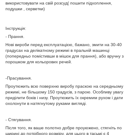
використовувати на свій розсуд( пошити підхоплення,
подушки , серветки)
Інструкція:
- Прання.
Нові вироби перед експлуатацією, бажано, змити на 30-40
градусах на делікатному режимі в пральній машинці
(попередньо помістивши в мішок для прання), або вручну з
порошком для кольорових речей.
-Прасування.
Проутюжить всю поверхню виробу праскою на середньому
режимі, не більшому 150 градусів, з парою. Особливу увагу
приділити боків і низу. Проутюжить їх окремим рухом і дати
охолонути в натягнутому руками вигляді.
- Стягування.
Після того, як ваше полотно добре проуюжено, стягніть по
ширині до потрібного розміру, для цього в тасьмі є 4