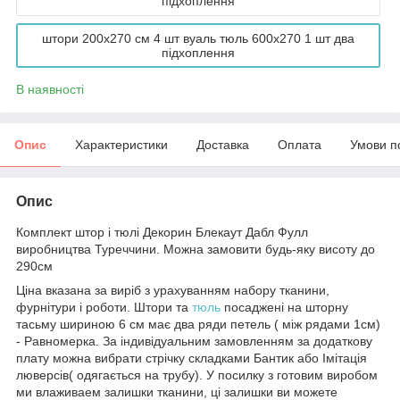
підхоплення
штори 200x270 см 4 шт вуаль тюль 600х270 1 шт два
підхоплення
В наявності
Опис
Характеристики
Доставка
Оплата
Умови п
Опис
Комплект штор і тюлі Декорин Блекаут Дабл Фулл
виробництва Туреччини. Можна замовити будь-яку висоту до
290см
Ціна вказана за виріб з урахуванням набору тканини,
фурнітури і роботи. Штори та
тюль
посаджені на шторну
тасьму шириною 6 см має два ряди петель ( між рядами 1см)
- Равномерка. За індивідуальним замовленням за додаткову
плату можна вибрати стрічку складками Бантик або Імітація
люверсів( одягається на трубу). У посилку з готовим виробом
ми влаживаем залишки тканини, ці залишки ви можете