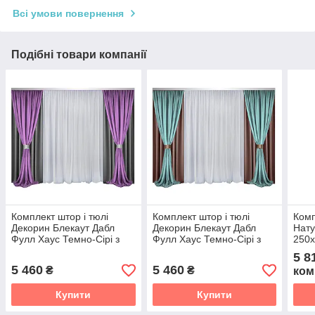
Всі умови повернення
Подібні товари компанії
Комплект штор і тюлі
Комплект штор і тюлі
Комп
Декорин Блекаут Дабл
Декорин Блекаут Дабл
Нату
Фулл Хаус Темно-Сірі з
Фулл Хаус Темно-Сірі з
250х
Фіолетовий і білим
Бірюзовим і білим
Тюль
5 8
Біли
5 460
5 460
₴
₴
ком
Купити
Купити