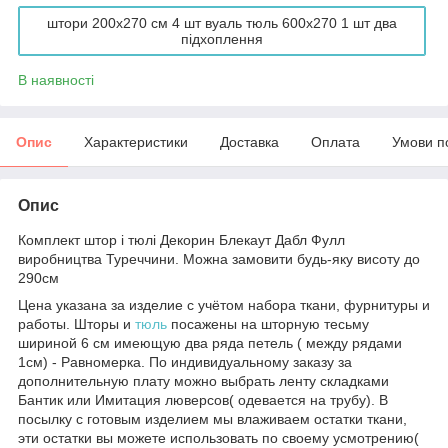
штори 200x270 см 4 шт вуаль тюль 600х270 1 шт два
підхоплення
В наявності
Опис
Характеристики
Доставка
Оплата
Умови п
Опис
Комплект штор і тюлі Декорин Блекаут Дабл Фулл
виробництва Туреччини. Можна замовити будь-яку висоту до
290см
Цена указана за изделие с учётом набора ткани, фурнитуры и
работы. Шторы и
тюль
посажены на шторную тесьму
шириной 6 см имеющую два ряда петель ( между рядами
1см) - Равномерка. По индивидуальному заказу за
дополнительную плату можно выбрать ленту складками
Бантик или Имитация люверсов( одевается на трубу). В
посылку с готовым изделием мы влаживаем остатки ткани,
эти остатки вы можете использовать по своему усмотрению(