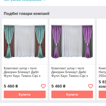
Подібні товари компанії
Комплект штор і тюлі
Комплект штор і тюлі
Комп
Декорин Блекаут Дабл
Декорин Блекаут Дабл
Нату
Фулл Хаус Темно-Сірі з
Фулл Хаус Темно-Сірі з
250х
Бірюзовим і білим
Фіолетовий і білим
Тюль
5 8
Біли
5 460
5 460
₴
₴
ком
Купити
Купити