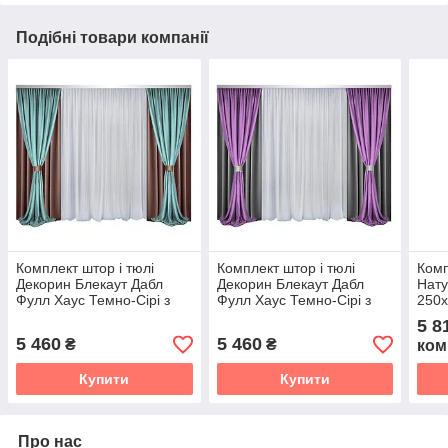
Подібні товари компанії
Комплект штор і тюлі
Комплект штор і тюлі
Комп
Декорин Блекаут Дабл
Декорин Блекаут Дабл
Нату
Фулл Хаус Темно-Сірі з
Фулл Хаус Темно-Сірі з
250х
Бірюзовим і білим
Фіолетовий і білим
Льон
5 8
5 460
5 460
₴
₴
ком
Купити
Купити
Про нас