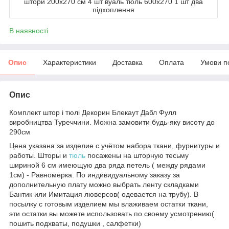
штори 200x270 см 4 шт вуаль тюль 600х270 1 шт два
підхоплення
В наявності
Опис
Характеристики
Доставка
Оплата
Умови п
Опис
Комплект штор і тюлі Декорин Блекаут Дабл Фулл
виробництва Туреччини. Можна замовити будь-яку висоту до
290см
Цена указана за изделие с учётом набора ткани, фурнитуры и
работы. Шторы и
тюль
посажены на шторную тесьму
шириной 6 см имеющую два ряда петель ( между рядами
1см) - Равномерка. По индивидуальному заказу за
дополнительную плату можно выбрать ленту складками
Бантик или Имитация люверсов( одевается на трубу). В
посылку с готовым изделием мы влаживаем остатки ткани,
эти остатки вы можете использовать по своему усмотрению(
пошить подхваты, подушки , салфетки)